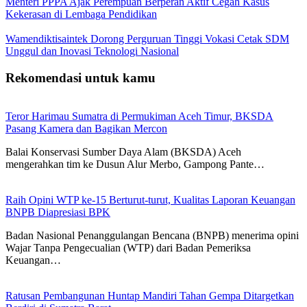
Menteri PPPA Ajak Perempuan Berperan Aktif Cegah Kasus
Kekerasan di Lembaga Pendidikan
Wamendiktisaintek Dorong Perguruan Tinggi Vokasi Cetak SDM
Unggul dan Inovasi Teknologi Nasional
Rekomendasi untuk kamu
Teror Harimau Sumatra di Permukiman Aceh Timur, BKSDA
Pasang Kamera dan Bagikan Mercon
Balai Konservasi Sumber Daya Alam (BKSDA) Aceh
mengerahkan tim ke Dusun Alur Merbo, Gampong Pante…
Raih Opini WTP ke-15 Berturut-turut, Kualitas Laporan Keuangan
BNPB Diapresiasi BPK
Badan Nasional Penanggulangan Bencana (BNPB) menerima opini
Wajar Tanpa Pengecualian (WTP) dari Badan Pemeriksa
Keuangan…
Ratusan Pembangunan Huntap Mandiri Tahan Gempa Ditargetkan