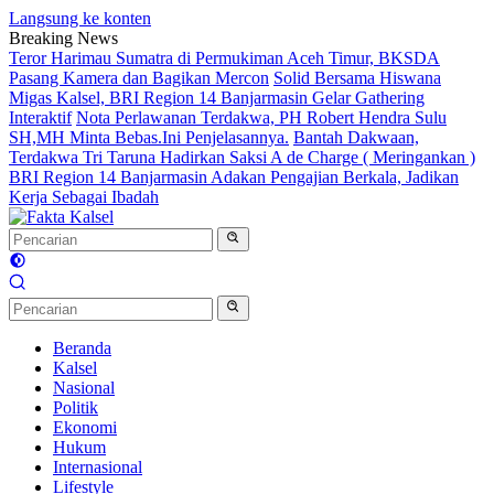
Langsung ke konten
Breaking News
Teror Harimau Sumatra di Permukiman Aceh Timur, BKSDA
Pasang Kamera dan Bagikan Mercon
Solid Bersama Hiswana
Migas Kalsel, BRI Region 14 Banjarmasin Gelar Gathering
Interaktif
Nota Perlawanan Terdakwa, PH Robert Hendra Sulu
SH,MH Minta Bebas.Ini Penjelasannya.
Bantah Dakwaan,
Terdakwa Tri Taruna Hadirkan Saksi A de Charge ( Meringankan )
BRI Region 14 Banjarmasin Adakan Pengajian Berkala, Jadikan
Kerja Sebagai Ibadah
Beranda
Kalsel
Nasional
Politik
Ekonomi
Hukum
Internasional
Lifestyle