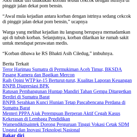
Aksi bakar diri dilakukan korban seusai cekcok dengan istrinya di
pinggir jalan dekat pom bensin.
“Awal mula kejadian antara korban dengan istrinya sedang cekcok
di pinggir jalan dekat pom bensin,” ucapnya
Warga yang melihat kejadian itu langsung berupaya memadamkan
api di tubuh korban. Selanjutnya, korban dilarikan ke rumah sakit
untuk mendapat perawatan medis.
“Korban dibawa ke RS Bhakti Asih Ciledug,” imbuhnya.
Berita Terkait
Teror Harimau Sumatra di Permukiman Aceh Timur, BKSDA
Pasang Kamera dan Bagikan Mercon
Raih Opini WTP ke-15 Berturut-turut, Kualitas Laporan Keuangan
BNPB Diapresiasi BPK
Ratusan Pembangunan Huntap Mandiri Tahan Gempa Ditargetkan
Berdiri di Sumatra Barat
BNPB Serahkan Kunci Hunian Tetap Pascabencana Perdana di
Sumatra Barat
Menteri PPPA Ajak Perempuan Berperan Aktif Cegah Kasus
Kekerasan di Lembaga Pendidikan
Wamendiktisaintek Dorong Perguruan Tinggi Vokasi Cetak SDM
Unggul dan Inovasi Teknologi Nasional
Bakar diri