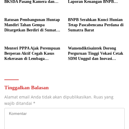
BKSDA Pasang Kamera dan
Laporan Keuangan BNPB
Bagikan Mercon
Diapresiasi BPK
Ratusan Pembangunan Huntap
BNPB Serahkan Kunci Hunian
Mandiri Tahan Gempa
Tetap Pascabencana Perdana di
Ditargetkan Berdiri di Sumatra
Sumatra Barat
Barat
Menteri PPPA Ajak Perempuan
Wamendiktisaintek Dorong
Berperan Aktif Cegah Kasus
Perguruan Tinggi Vokasi Cetak
Kekerasan di Lembaga
SDM Unggul dan Inovasi
Pendidikan
Teknologi Nasional
Tinggalkan Balasan
Alamat email Anda tidak akan dipublikasikan.
Ruas yang
wajib ditandai
*