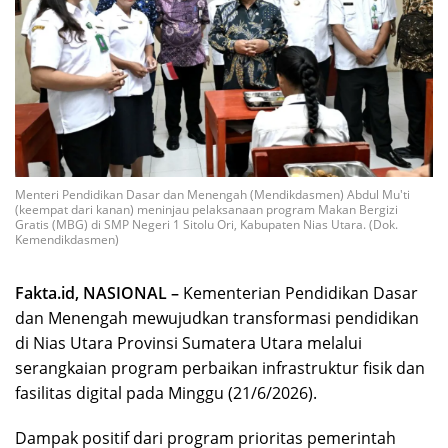
Menteri Pendidikan Dasar dan Menengah (Mendikdasmen) Abdul Mu'ti
(keempat dari kanan) meninjau pelaksanaan program Makan Bergizi
Gratis (MBG) di SMP Negeri 1 Sitolu Ori, Kabupaten Nias Utara. (Dok.
Kemendikdasmen)
Fakta.id, NASIONAL –
Kementerian Pendidikan Dasar
dan Menengah mewujudkan transformasi pendidikan
di Nias Utara Provinsi Sumatera Utara melalui
serangkaian program perbaikan infrastruktur fisik dan
fasilitas digital pada Minggu (21/6/2026).
Dampak positif dari program prioritas pemerintah