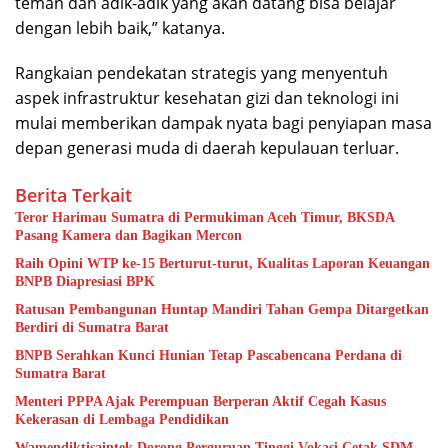
teman dan adik-adik yang akan datang bisa belajar
dengan lebih baik,” katanya.
Rangkaian pendekatan strategis yang menyentuh
aspek infrastruktur kesehatan gizi dan teknologi ini
mulai memberikan dampak nyata bagi penyiapan masa
depan generasi muda di daerah kepulauan terluar.
Berita Terkait
Teror Harimau Sumatra di Permukiman Aceh Timur, BKSDA
Pasang Kamera dan Bagikan Mercon
Raih Opini WTP ke-15 Berturut-turut, Kualitas Laporan Keuangan
BNPB Diapresiasi BPK
Ratusan Pembangunan Huntap Mandiri Tahan Gempa Ditargetkan
Berdiri di Sumatra Barat
BNPB Serahkan Kunci Hunian Tetap Pascabencana Perdana di
Sumatra Barat
Menteri PPPA Ajak Perempuan Berperan Aktif Cegah Kasus
Kekerasan di Lembaga Pendidikan
Wamendiktisaintek Dorong Perguruan Tinggi Vokasi Cetak SDM