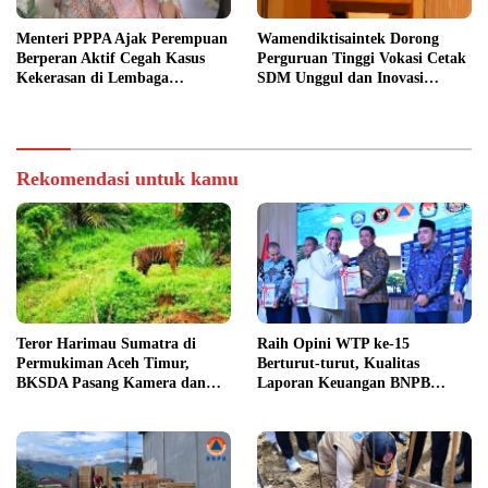
Menteri PPPA Ajak Perempuan
Wamendiktisaintek Dorong
Berperan Aktif Cegah Kasus
Perguruan Tinggi Vokasi Cetak
Kekerasan di Lembaga
SDM Unggul dan Inovasi
Pendidikan
Teknologi Nasional
Rekomendasi untuk kamu
Teror Harimau Sumatra di
Raih Opini WTP ke-15
Permukiman Aceh Timur,
Berturut-turut, Kualitas
BKSDA Pasang Kamera dan
Laporan Keuangan BNPB
Bagikan Mercon
Diapresiasi BPK