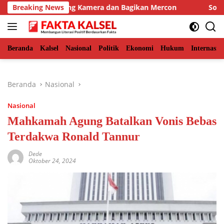
Langsung
KSDA Pasang Kamera dan Bagikan Mercon
Breaking News
Solid Bersama
ke
konten
Beranda
Kalsel
Nasional
Politik
Ekonomi
Hukum
Internasio
Beranda
Nasional
Nasional
Mahkamah Agung Batalkan Vonis Bebas
Terdakwa Ronald Tannur
Dede
Oktober 24, 2024