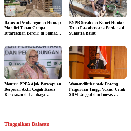
Ratusan Pembangunan Huntap
BNPB Serahkan Kunci Hunian
Mandiri Tahan Gempa
Tetap Pascabencana Perdana di
Ditargetkan Berdiri di Sumatra
Sumatra Barat
Barat
Menteri PPPA Ajak Perempuan
Wamendiktisaintek Dorong
Berperan Aktif Cegah Kasus
Perguruan Tinggi Vokasi Cetak
Kekerasan di Lembaga
SDM Unggul dan Inovasi
Pendidikan
Teknologi Nasional
Tinggalkan Balasan