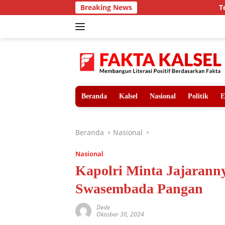
Langsung
Breaking News
Teror Harimau S
ke
konten
Beranda
Kalsel
Nasional
Politik
E
Beranda
Nasional
Nasional
Kapolri Minta Jajarann
Swasembada Pangan
Dede
Oktober 30, 2024