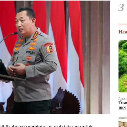
3
Hea
Agust
Tero
BKSD
Sigit Prabowo meminta seluruh jajaran untuk