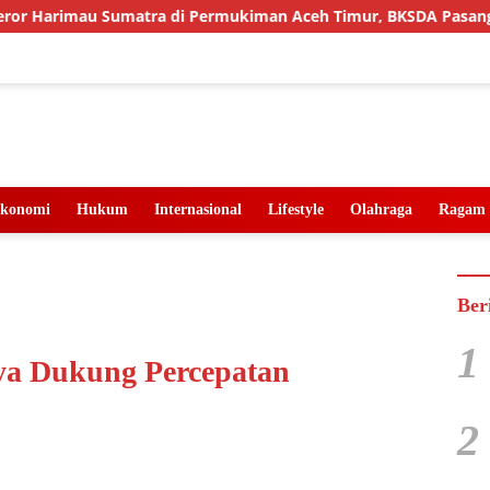
umatra di Permukiman Aceh Timur, BKSDA Pasang Kamera dan B
konomi
Hukum
Internasional
Lifestyle
Olahraga
Ragam
Ber
1
ya Dukung Percepatan
2