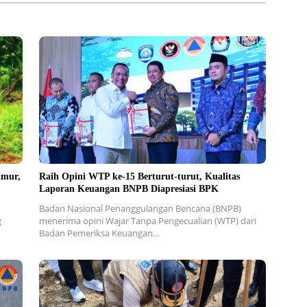
imur,
Raih Opini WTP ke-15 Berturut-turut, Kualitas
Laporan Keuangan BNPB Diapresiasi BPK
Badan Nasional Penanggulangan Bencana (BNPB)
g
menerima opini Wajar Tanpa Pengecualian (WTP) dari
Badan Pemeriksa Keuangan…