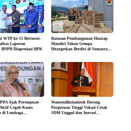
i WTP ke-15 Berturut-
Ratusan Pembangunan Huntap
alitas Laporan
Mandiri Tahan Gempa
 BNPB Diapresiasi BPK
Ditargetkan Berdiri di Sumatra
Barat
PPPA Ajak Perempuan
Wamendiktisaintek Dorong
Aktif Cegah Kasus
Perguruan Tinggi Vokasi Cetak
n di Lembaga
SDM Unggul dan Inovasi
an
Teknologi Nasional