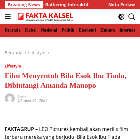
Langsung
njarmasin Gelar Gathering Interaktif
Breaking News
Nota Perlawanan T
ke
konten
Beranda
Kalsel
Nasional
Politik
Ekonomi
Hukum
Internasio
Beranda
Lifestyle
Lifestyle
Film Menyentuh Bila Esok Ibu Tiada,
Dibintangi Amanda Manopo
Dede
Oktober 31, 2024
FAKTAGRUP
– LEO Pictures kembali akan merilis film
terbaru mereka yang berjudul Bila Esok Ibu Tiada.