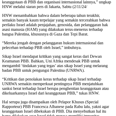
keanggotaan di PBB dan organisasi internasional lainnya,” ungkap
HNW melalui siaran pers di Jakarta, Sabtu (2/11/24/
HNW menambahkan bahwa dalam beberapa tahun terakhir,
semakin banyak kaum terpelajar yang semakin tercerahkan bahwa
perilaku Israel adalah penjajahan, genosida, dan pelanggaran hak
asasi manusia (HAM) yang dilakukan terus-menerus terhadap
bangsa Palestina, khususnya di Gaza dan Tepi Barat.
“Mereka jengah dengan pelanggaran hukum internasional dan
pelecehan terhadap PBB oleh Israel,” imbuhnya.
Sikap Israel mendapat kritikan yang sangat keras dari Dewan
Keamanan PBB. Bahkan, Uni Afrika mendesak PBB untuk
mengambil ‘tindakan yang tegas’ atas sikap Israel yang melarang
badan PBB untuk pengungsi Palestina (UNRWA).
“Kritikan dan penolakan keras terhadap sikap Israel terhadap
UNRWA semakin memperkuat pentingnya PBB menjatuhkan
sanksi berat terhadap Israel berupa penghentian keanggotaan atau
dikeluarkannya Israel dari keanggotaan PBB,” tukas HNW.
Hal serupa juga disampaikan oleh Pelapor Khusus (Special
Rapporteur) PBB Francesca Albanese pada Rabu lalu, yakni agar
keanggotaan Israel dibekukan di PBB. Dia menyebutkan hal itu
harus dilakukan agar Israel tidak merasa memiliki impunitas,