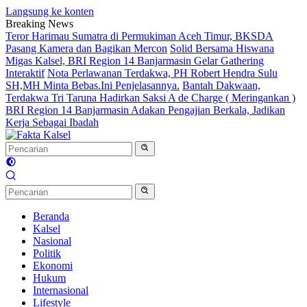
Langsung ke konten
Breaking News
Teror Harimau Sumatra di Permukiman Aceh Timur, BKSDA
Pasang Kamera dan Bagikan Mercon
Solid Bersama Hiswana
Migas Kalsel, BRI Region 14 Banjarmasin Gelar Gathering
Interaktif
Nota Perlawanan Terdakwa, PH Robert Hendra Sulu
SH,MH Minta Bebas.Ini Penjelasannya.
Bantah Dakwaan,
Terdakwa Tri Taruna Hadirkan Saksi A de Charge ( Meringankan )
BRI Region 14 Banjarmasin Adakan Pengajian Berkala, Jadikan
Kerja Sebagai Ibadah
Beranda
Kalsel
Nasional
Politik
Ekonomi
Hukum
Internasional
Lifestyle