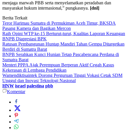
menjaga marwah PBB serta menyelamatkan peradaban dan
masyarakat hukum internasional,” pungkasnya.
[dnl]
Berita Terkait
Teror Harimau Sumatra di Permukiman Aceh Timur, BKSDA
Pasang Kamera dan Bagikan Mercon
Raih Opini WTP ke-15 Berturut-turut, Kualitas Laporan Keuangan
BNPB Diapresiasi BPK
Ratusan Pembangunan Huntap Mandiri Tahan Gempa Ditargetkan
Berdiri di Sumatra Barat
BNPB Serahkan Kunci Hunian Tetap Pascabencana Perdana di
Sumatra Barat
Menteri PPPA Ajak Perempuan Berperan Aktif Cegah Kasus
Kekerasan di Lembaga Pendidikan
Wamendiktisaintek Dorong Perguruan Tinggi Vokasi Cetak SDM
Unggul dan Inovasi Teknologi Nasional
HNW
israel
palestina
pbb
Komentar