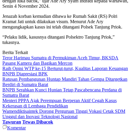
dengan luka bacok,” ujar Ade Ary Syam Indradi kepada wartawan,
Senin 4 November 2024.
Jenazah korban kemudian dibawa ke Rumah Sakit (RS) Polri
Kramat Jati untuk dilakukan visum. Menurut Ade Ary
mengungkapkan kasus ini telah ditangani Polsek Tanjung Priok.
“Pelaku lidik, kasusnya ditangani Polsektro Tanjung Priok,”
tukasnya.
Berita Terkait
Teror Harimau Sumatra di Permukiman Aceh Timur, BKSDA
Pasang Kamera dan Bagikan Mercon
Raih Opini WTP ke-15 Berturut-turut, Kualitas Laporan Keuangan
BNPB Diapresiasi BPK
Ratusan Pembangunan Huntap Mandiri Tahan Gempa Ditargetkan
Berdiri di Sumatra Barat
BNPB Serahkan Kunci Hunian Tetap Pascabencana Perdana di
Sumatra Barat
Menteri PPPA Ajak Perempuan Berperan Aktif Cegah Kasus
Kekerasan di Lembaga Pendidikan
Wamendiktisaintek Dorong Perguruan Tinggi Vokasi Cetak SDM
Unggul dan Inovasi Teknologi Nasional
Tawuran
Tewas Dibacok
Komentar