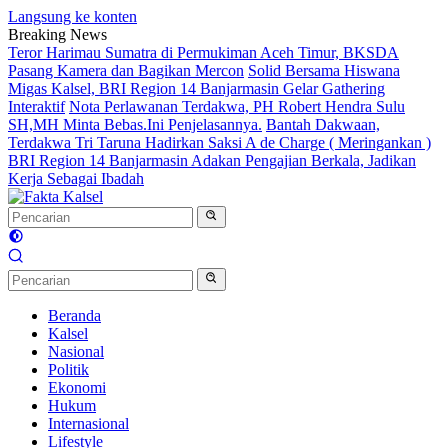
Langsung ke konten
Breaking News
Teror Harimau Sumatra di Permukiman Aceh Timur, BKSDA
Pasang Kamera dan Bagikan Mercon
Solid Bersama Hiswana
Migas Kalsel, BRI Region 14 Banjarmasin Gelar Gathering
Interaktif
Nota Perlawanan Terdakwa, PH Robert Hendra Sulu
SH,MH Minta Bebas.Ini Penjelasannya.
Bantah Dakwaan,
Terdakwa Tri Taruna Hadirkan Saksi A de Charge ( Meringankan )
BRI Region 14 Banjarmasin Adakan Pengajian Berkala, Jadikan
Kerja Sebagai Ibadah
Beranda
Kalsel
Nasional
Politik
Ekonomi
Hukum
Internasional
Lifestyle