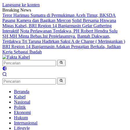
Langsung ke konten
Breaking News
Teror Harimau Sumatra di Permukiman Aceh Timur, BKSDA
Pasang Kamera dan Bagikan Mercon
Solid Bersama Hiswana
Migas Kalsel, BRI Region 14 Banjarmasin Gelar Gathering
Interaktif
Nota Perlawanan Terdakwa, PH Robert Hendra Sulu
SH,MH Minta Bebas.Ini Penjelasannya.
Bantah Dakwaan,
Terdakwa Tri Taruna Hadirkan Saksi A de Charge ( Meringankan )
BRI Region 14 Banjarmasin Adakan Pengajian Berkala, Jadikan
Kerja Sebagai Ibadah
Beranda
Kalsel
Nasional
Politik
Ekonomi
Hukum
Internasional
Lifestyle