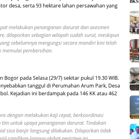
BKSD
antor desa, serta 93 hektare lahan persawahan yang
epat melakukan penanganan darurat dan asesmen
ore, dilaporkan sebagian wilayah sudah surut, meskipun
 yang sebelumnya mengungsi secara mandiri kini telah
k memulai pembersihan.
n Bogor pada Selasa (29/7) sekitar pukul 19.30 WIB.
enyebabkan tanggul di Perumahan Arum Park, Desa
bol. Kejadian ini berdampak pada 146 KK atau 462
s dengan melakukan kaji cepat, berkoordinasi
n tim untuk upaya penanganan darurat. Tindakan
l sisa banjir langsung dilakukan. Dilaporkan tidak
l signifikan lainnya akibat peristiwa ini.