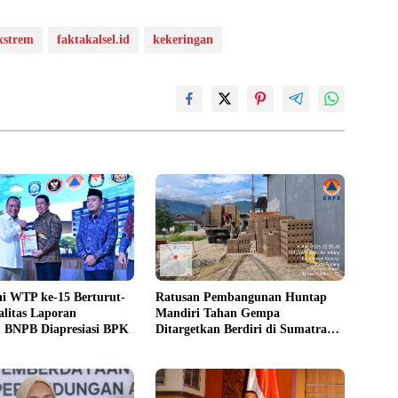
kstrem
faktakalsel.id
kekeringan
i WTP ke-15 Berturut-
Ratusan Pembangunan Huntap
alitas Laporan
Mandiri Tahan Gempa
 BNPB Diapresiasi BPK
Ditargetkan Berdiri di Sumatra
Barat