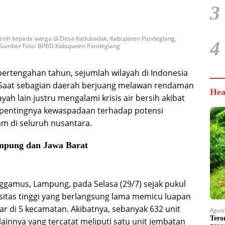
3
rsih kepada warga di Desa Kadubadak, Kabupaten Pandeglang,
4
). Sumber Foto: BPBD Kabupaten Pandeglang
ertengahan tahun, sejumlah wilayah di Indonesia
. Saat sebagian daerah berjuang melawan rendaman
Hea
layah lain justru mengalami krisis air bersih akibat
 pentingnya kewaspadaan terhadap potensi
m di seluruh nusantara.
mpung dan Jawa Barat
gamus, Lampung, pada Selasa (29/7) sejak pukul
nsitas tinggi yang berlangsung lama memicu luapan
r di 5 kecamatan. Akibatnya, sebanyak 632 unit
Agust
Tero
lainnya yang tercatat meliputi satu unit jembatan