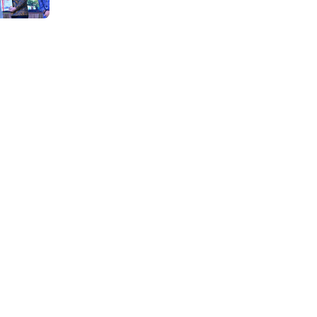
BNPB Diapresiasi BPK