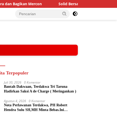
 Mercon
Solid Bersama Hiswana Migas Kalsel, BRI Region
ita Terpopuler
Juli 30, 2026
0 Komentar
Bantah Dakwaan, Terdakwa Tri Taruna
Hadirkan Saksi A de Charge ( Meringankan )
Agustus 4, 2026
0 Komentar
Nota Perlawanan Terdakwa, PH Robert
Hendra Sulu SH,MH Minta Bebas.Ini
Penjelasannya.