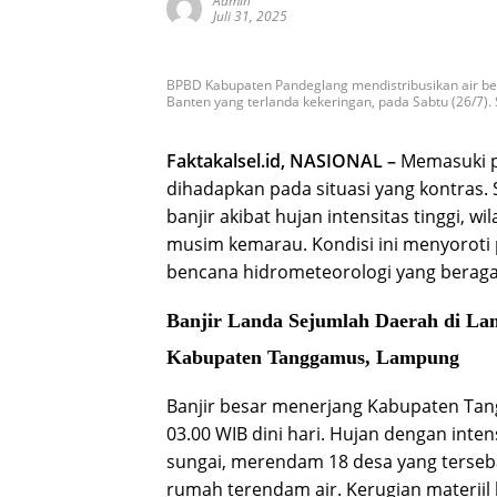
Admin
Juli 31, 2025
BPBD Kabupaten Pandeglang mendistribusikan air be
Banten yang terlanda kekeringan, pada Sabtu (26/7
Faktakalsel.id, NASIONAL –
Memasuki p
dihadapkan pada situasi yang kontras
banjir akibat hujan intensitas tinggi, wi
musim kemarau. Kondisi ini menyoroti
bencana hidrometeorologi yang beraga
Banjir Landa Sejumlah Daerah di La
Kabupaten Tanggamus, Lampung
Banjir besar menerjang Kabupaten Tang
03.00 WIB dini hari. Hujan dengan inte
sungai, merendam 18 desa yang terseba
rumah terendam air. Kerugian materiil 