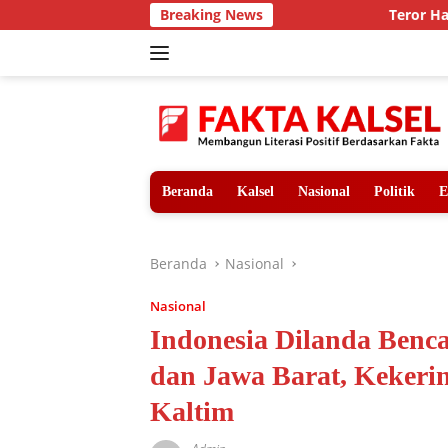
Langsung
Breaking News
Teror Harimau Sumatra
ke
konten
Beranda
Kalsel
Nasional
Politik
E
Beranda
Nasional
Nasional
Indonesia Dilanda Benc
dan Jawa Barat, Kekeri
Kaltim