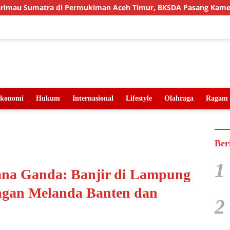
 di Permukiman Aceh Timur, BKSDA Pasang Kamera dan Bagikan
konomi
Hukum
Internasional
Lifestyle
Olahraga
Ragam
Ber
1
ana Ganda: Banjir di Lampung
ngan Melanda Banten dan
2