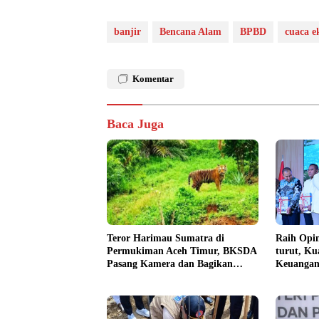
banjir
Bencana Alam
BPBD
cuaca e
Komentar
Baca Juga
Teror Harimau Sumatra di
Raih Opin
Permukiman Aceh Timur, BKSDA
turut, Ku
Pasang Kamera dan Bagikan
Keuangan
Mercon