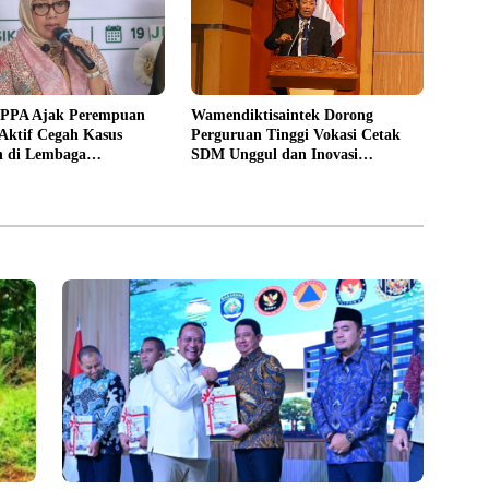
PPPA Ajak Perempuan
Wamendiktisaintek Dorong
Aktif Cegah Kasus
Perguruan Tinggi Vokasi Cetak
n di Lembaga
SDM Unggul dan Inovasi
an
Teknologi Nasional