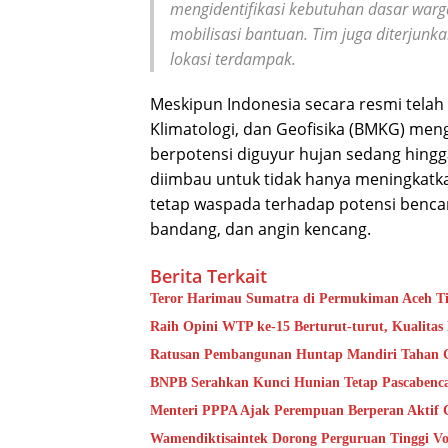
mengidentifikasi kebutuhan dasar warg
mobilisasi bantuan. Tim juga diterjun
lokasi terdampak.
Meskipun Indonesia secara resmi tela
Klimatologi, dan Geofisika (BMKG) men
berpotensi diguyur hujan sedang hingg
diimbau untuk tidak hanya meningkatka
tetap waspada terhadap potensi bencan
bandang, dan angin kencang.
Berita Terkait
Teror Harimau Sumatra di Permukiman Aceh 
Raih Opini WTP ke-15 Berturut-turut, Kualita
Ratusan Pembangunan Huntap Mandiri Tahan Ge
BNPB Serahkan Kunci Hunian Tetap Pascabenca
Menteri PPPA Ajak Perempuan Berperan Aktif 
Wamendiktisaintek Dorong Perguruan Tinggi Vo