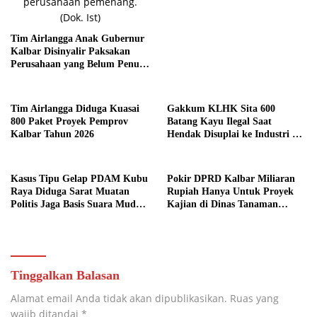
Tim Airlangga Anak Gubernur
Kalbar Disinyalir Paksakan
Perusahaan yang Belum Penuhi
Syarat
Tim Airlangga Diduga Kuasai
Gakkum KLHK Sita 600
800 Paket Proyek Pemprov
Batang Kayu Ilegal Saat
Kalbar Tahun 2026
Hendak Disuplai ke Industri di
Ketapang
Kasus Tipu Gelap PDAM Kubu
Pokir DPRD Kalbar Miliaran
Raya Diduga Sarat Muatan
Rupiah Hanya Untuk Proyek
Politis Jaga Basis Suara Muda
Kajian di Dinas Tanaman
Mahendrawan
Pangan dan Hortikultura
Kalbar, Dinilai Tak Jelas
Manfaatnya
Tinggalkan Balasan
Alamat email Anda tidak akan dipublikasikan.
Ruas yang
wajib ditandai
*