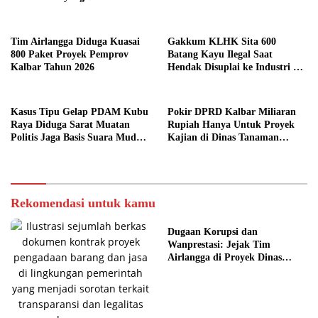
Syarat
Tim Airlangga Diduga Kuasai
Gakkum KLHK Sita 600
800 Paket Proyek Pemprov
Batang Kayu Ilegal Saat
Kalbar Tahun 2026
Hendak Disuplai ke Industri di
Ketapang
Kasus Tipu Gelap PDAM Kubu
Pokir DPRD Kalbar Miliaran
Raya Diduga Sarat Muatan
Rupiah Hanya Untuk Proyek
Politis Jaga Basis Suara Muda
Kajian di Dinas Tanaman
Mahendrawan
Pangan dan Hortikultura
Kalbar, Dinilai Tak Jelas
Manfaatnya
Rekomendasi untuk kamu
Dugaan Korupsi dan
Wanprestasi: Jejak Tim
Airlangga di Proyek Dinas
PUPR Kalbar