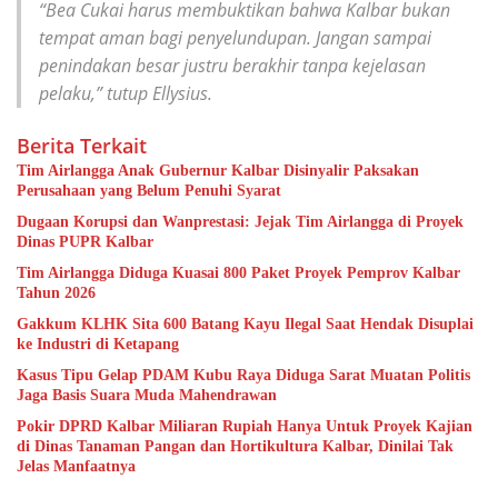
“Bea Cukai harus membuktikan bahwa Kalbar bukan
tempat aman bagi penyelundupan. Jangan sampai
penindakan besar justru berakhir tanpa kejelasan
pelaku,” tutup Ellysius.
Berita Terkait
Tim Airlangga Anak Gubernur Kalbar Disinyalir Paksakan
Perusahaan yang Belum Penuhi Syarat
Dugaan Korupsi dan Wanprestasi: Jejak Tim Airlangga di Proyek
Dinas PUPR Kalbar
Tim Airlangga Diduga Kuasai 800 Paket Proyek Pemprov Kalbar
Tahun 2026
Gakkum KLHK Sita 600 Batang Kayu Ilegal Saat Hendak Disuplai
ke Industri di Ketapang
Kasus Tipu Gelap PDAM Kubu Raya Diduga Sarat Muatan Politis
Jaga Basis Suara Muda Mahendrawan
Pokir DPRD Kalbar Miliaran Rupiah Hanya Untuk Proyek Kajian
di Dinas Tanaman Pangan dan Hortikultura Kalbar, Dinilai Tak
Jelas Manfaatnya