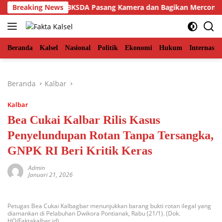
Langsung
Aceh Timur, BKSDA Pasang Kamera dan Bagikan Mercon
Breaking News
ke
konten
Beranda
Kalsel
Nasional
Politik
Ekonomi
Hukum
Internasio
Beranda
Kalbar
Kalbar
Bea Cukai Kalbar Rilis Kasus
Penyelundupan Rotan Tanpa Tersangka,
GNPK RI Beri Kritik Keras
Admin
Januari 21, 2026
Petugas Bea Cukai Kalbagbar menunjukkan barang bukti rotan ilegal yang
diamankan di Pelabuhan Dwikora Pontianak, Rabu (21/1). (Dok.
HO/Faktakalbar.id)