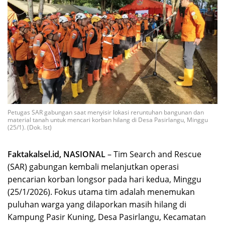
Petugas SAR gabungan saat menyisir lokasi reruntuhan bangunan dan
material tanah untuk mencari korban hilang di Desa Pasirlangu, Minggu
(25/1). (Dok. Ist)
Faktakalsel.id, NASIONAL
– Tim Search and Rescue
(SAR) gabungan kembali melanjutkan operasi
pencarian korban longsor pada hari kedua, Minggu
(25/1/2026). Fokus utama tim adalah menemukan
puluhan warga yang dilaporkan masih hilang di
Kampung Pasir Kuning, Desa Pasirlangu, Kecamatan