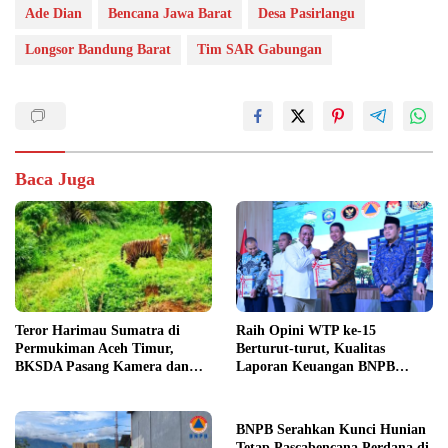
Ade Dian
Bencana Jawa Barat
Desa Pasirlangu
Longsor Bandung Barat
Tim SAR Gabungan
Baca Juga
Teror Harimau Sumatra di
Raih Opini WTP ke-15
Permukiman Aceh Timur,
Berturut-turut, Kualitas
BKSDA Pasang Kamera dan
Laporan Keuangan BNPB
Bagikan Mercon
Diapresiasi BPK
BNPB Serahkan Kunci Hunian
Tetap Pascabencana Perdana di