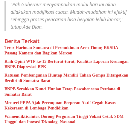
“Pak Gubernur menyampaikan mulai hari ini akan
dilakukan modifikasi cuaca. Mudah-mudahan ini efektif
sehingga proses pencarian bisa berjalan lebih lancar,”
tutup Ade Dian.
Berita Terkait
Teror Harimau Sumatra di Permukiman Aceh Timur, BKSDA
Pasang Kamera dan Bagikan Mercon
Raih Opini WTP ke-15 Berturut-turut, Kualitas Laporan Keuangan
BNPB Diapresiasi BPK
Ratusan Pembangunan Huntap Mandiri Tahan Gempa Ditargetkan
Berdiri di Sumatra Barat
BNPB Serahkan Kunci Hunian Tetap Pascabencana Perdana di
Sumatra Barat
Menteri PPPA Ajak Perempuan Berperan Aktif Cegah Kasus
Kekerasan di Lembaga Pendidikan
Wamendiktisaintek Dorong Perguruan Tinggi Vokasi Cetak SDM
Unggul dan Inovasi Teknologi Nasional