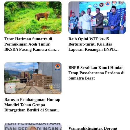
Teror Harimau Sumatra di
Raih Opini WTP ke-15
Permukiman Aceh Timur,
Berturut-turut, Kualitas
BKSDA Pasang Kamera dan
Laporan Keuangan BNPB
Bagikan Mercon
Diapresiasi BPK
BNPB Serahkan Kunci Hunian
Tetap Pascabencana Perdana di
Sumatra Barat
Ratusan Pembangunan Huntap
Mandiri Tahan Gempa
Ditargetkan Berdiri di Sumatra
Barat
Wamendiktisaintek Dorong