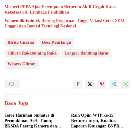
Menteri PPPA Ajak Perempuan Berperan Aktif Cegah Kasus
Kekerasan di Lembaga Pendidikan
Wamendiktisaintek Dorong Perguruan Tinggi Vokasi Cetak SDM
Unggul dan Inovasi Teknologi Nasional
Berita Cisarua
Desa Pasirlangu
Gibran Rakabuming Raka
Longsor Bandung Barat
Wapres Gibran
Baca Juga
Teror Harimau Sumatra di
Raih Opini WTP ke-15
Permukiman Aceh Timur,
Berturut-turut, Kualitas
BKSDA Pasang Kamera dan
Laporan Keuangan BNPB
Bagikan Mercon
Diapresiasi BPK