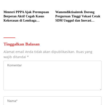
Barat
Menteri PPPA Ajak Perempuan
Wamendiktisaintek Dorong
Berperan Aktif Cegah Kasus
Perguruan Tinggi Vokasi Cetak
Kekerasan di Lembaga
SDM Unggul dan Inovasi
Pendidikan
Teknologi Nasional
Tinggalkan Balasan
Alamat email Anda tidak akan dipublikasikan.
Ruas yang
wajib ditandai
*