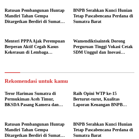
Ratusan Pembangunan Huntap
BNPB Serahkan Kunci Hunian
Mandiri Tahan Gempa
Tetap Pascabencana Perdana di
Ditargetkan Berdiri di Sumatra
Sumatra Barat
Barat
Menteri PPPA Ajak Perempuan
Wamendiktisaintek Dorong
Berperan Aktif Cegah Kasus
Perguruan Tinggi Vokasi Cetak
Kekerasan di Lembaga
SDM Unggul dan Inovasi
Pendidikan
Teknologi Nasional
Rekomendasi untuk kamu
Teror Harimau Sumatra di
Raih Opini WTP ke-15
Permukiman Aceh Timur,
Berturut-turut, Kualitas
BKSDA Pasang Kamera dan
Laporan Keuangan BNPB
Bagikan Mercon
Diapresiasi BPK
Ratusan Pembangunan Huntap
BNPB Serahkan Kunci Hunian
Mandiri Tahan Gempa
Tetap Pascabencana Perdana di
Ditargetkan Berdiri di Sumatra
Sumatra Barat