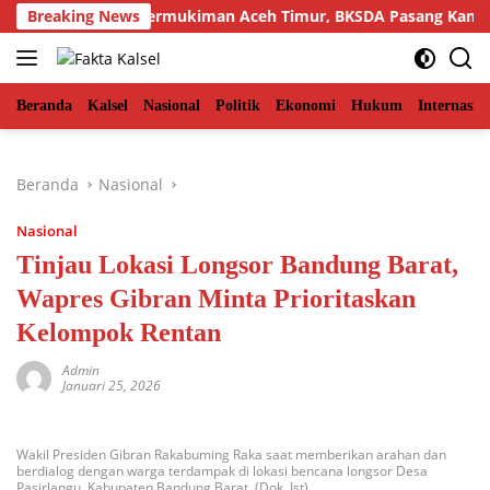
Langsung
u Sumatra di Permukiman Aceh Timur, BKSDA Pasang Kamera da
Breaking News
ke
konten
Beranda
Kalsel
Nasional
Politik
Ekonomi
Hukum
Internasio
Beranda
Nasional
Nasional
Tinjau Lokasi Longsor Bandung Barat,
Wapres Gibran Minta Prioritaskan
Kelompok Rentan
Admin
Januari 25, 2026
Wakil Presiden Gibran Rakabuming Raka saat memberikan arahan dan
berdialog dengan warga terdampak di lokasi bencana longsor Desa
Pasirlangu, Kabupaten Bandung Barat. (Dok. Ist)