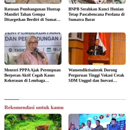
Ratusan Pembangunan Huntap
BNPB Serahkan Kunci Hunian
Mandiri Tahan Gempa
Tetap Pascabencana Perdana di
Ditargetkan Berdiri di Sumatra
Sumatra Barat
Barat
Menteri PPPA Ajak Perempuan
Wamendiktisaintek Dorong
Berperan Aktif Cegah Kasus
Perguruan Tinggi Vokasi Cetak
Kekerasan di Lembaga
SDM Unggul dan Inovasi
Pendidikan
Teknologi Nasional
Rekomendasi untuk kamu