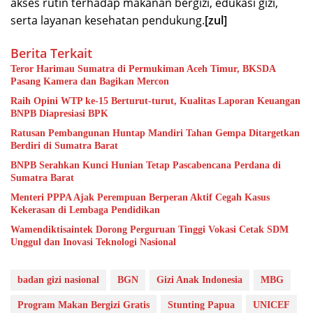
akses rutin terhadap makanan bergizi, edukasi gizi,
serta layanan kesehatan pendukung.
[zul]
Berita Terkait
Teror Harimau Sumatra di Permukiman Aceh Timur, BKSDA
Pasang Kamera dan Bagikan Mercon
Raih Opini WTP ke-15 Berturut-turut, Kualitas Laporan Keuangan
BNPB Diapresiasi BPK
Ratusan Pembangunan Huntap Mandiri Tahan Gempa Ditargetkan
Berdiri di Sumatra Barat
BNPB Serahkan Kunci Hunian Tetap Pascabencana Perdana di
Sumatra Barat
Menteri PPPA Ajak Perempuan Berperan Aktif Cegah Kasus
Kekerasan di Lembaga Pendidikan
Wamendiktisaintek Dorong Perguruan Tinggi Vokasi Cetak SDM
Unggul dan Inovasi Teknologi Nasional
badan gizi nasional
BGN
Gizi Anak Indonesia
MBG
Program Makan Bergizi Gratis
Stunting Papua
UNICEF