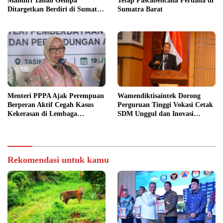
Mandiri Tahan Gempa
Tetap Pascabencana Perdana di
Ditargetkan Berdiri di Sumatra
Sumatra Barat
Barat
Menteri PPPA Ajak Perempuan
Wamendiktisaintek Dorong
Berperan Aktif Cegah Kasus
Perguruan Tinggi Vokasi Cetak
Kekerasan di Lembaga
SDM Unggul dan Inovasi
Pendidikan
Teknologi Nasional
Rekomendasi untuk kamu