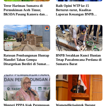
Teror Harimau Sumatra di
Raih Opini WTP ke-15
Permukiman Aceh Timur,
Berturut-turut, Kualitas
BKSDA Pasang Kamera dan
Laporan Keuangan BNPB
Bagikan Mercon
Diapresiasi BPK
Ratusan Pembangunan Huntap
BNPB Serahkan Kunci Hunian
Mandiri Tahan Gempa
Tetap Pascabencana Perdana di
Ditargetkan Berdiri di Sumatra
Sumatra Barat
Barat
Menteri PPPA Ajak Perempuan
Wamendiktisaintek Dorong