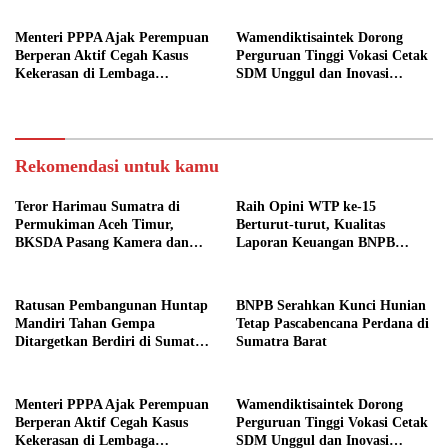
Menteri PPPA Ajak Perempuan
Wamendiktisaintek Dorong
Berperan Aktif Cegah Kasus
Perguruan Tinggi Vokasi Cetak
Kekerasan di Lembaga
SDM Unggul dan Inovasi
Pendidikan
Teknologi Nasional
Rekomendasi untuk kamu
Teror Harimau Sumatra di
Raih Opini WTP ke-15
Permukiman Aceh Timur,
Berturut-turut, Kualitas
BKSDA Pasang Kamera dan
Laporan Keuangan BNPB
Bagikan Mercon
Diapresiasi BPK
Ratusan Pembangunan Huntap
BNPB Serahkan Kunci Hunian
Mandiri Tahan Gempa
Tetap Pascabencana Perdana di
Ditargetkan Berdiri di Sumatra
Sumatra Barat
Barat
Menteri PPPA Ajak Perempuan
Wamendiktisaintek Dorong
Berperan Aktif Cegah Kasus
Perguruan Tinggi Vokasi Cetak
Kekerasan di Lembaga
SDM Unggul dan Inovasi