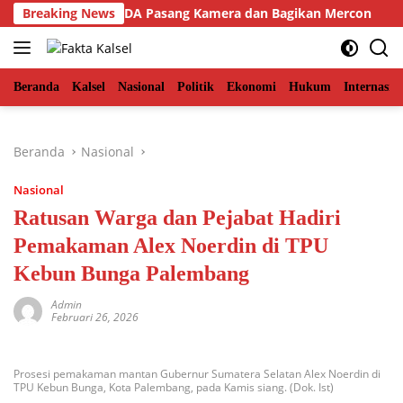
Langsung
ceh Timur, BKSDA Pasang Kamera dan Bagikan Mercon
Breaking News
ke
konten
Beranda
Kalsel
Nasional
Politik
Ekonomi
Hukum
Internasio
Beranda
Nasional
Nasional
Ratusan Warga dan Pejabat Hadiri
Pemakaman Alex Noerdin di TPU
Kebun Bunga Palembang
Admin
Februari 26, 2026
Prosesi pemakaman mantan Gubernur Sumatera Selatan Alex Noerdin di
TPU Kebun Bunga, Kota Palembang, pada Kamis siang. (Dok. Ist)