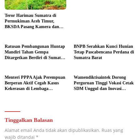
Teror Harimau Sumatra di
Permukiman Aceh Timur,
BKSDA Pasang Kamera dan
Bagikan Mercon
Ratusan Pembangunan Huntap
BNPB Serahkan Kunci Hunian
Mandiri Tahan Gempa
Tetap Pascabencana Perdana di
Ditargetkan Berdiri di Sumatra
Sumatra Barat
Barat
Menteri PPPA Ajak Perempuan
Wamendiktisaintek Dorong
Berperan Aktif Cegah Kasus
Perguruan Tinggi Vokasi Cetak
Kekerasan di Lembaga
SDM Unggul dan Inovasi
Pendidikan
Teknologi Nasional
Tinggalkan Balasan
Alamat email Anda tidak akan dipublikasikan.
Ruas yang
wajib ditandai
*