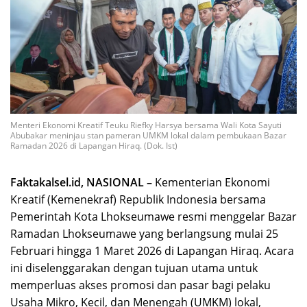
Menteri Ekonomi Kreatif Teuku Riefky Harsya bersama Wali Kota Sayuti
Abubakar meninjau stan pameran UMKM lokal dalam pembukaan Bazar
Ramadan 2026 di Lapangan Hiraq. (Dok. Ist)
Faktakalsel.id, NASIONAL –
Kementerian Ekonomi
Kreatif (Kemenekraf) Republik Indonesia bersama
Pemerintah Kota Lhokseumawe resmi menggelar Bazar
Ramadan Lhokseumawe yang berlangsung mulai 25
Februari hingga 1 Maret 2026 di Lapangan Hiraq. Acara
ini diselenggarakan dengan tujuan utama untuk
memperluas akses promosi dan pasar bagi pelaku
Usaha Mikro, Kecil, dan Menengah (UMKM) lokal,