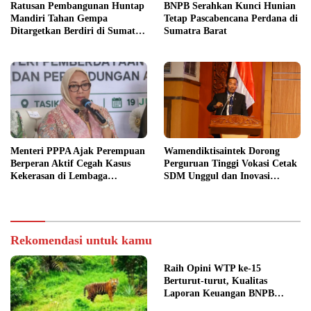
Ratusan Pembangunan Huntap
BNPB Serahkan Kunci Hunian
Mandiri Tahan Gempa
Tetap Pascabencana Perdana di
Ditargetkan Berdiri di Sumatra
Sumatra Barat
Barat
Menteri PPPA Ajak Perempuan
Wamendiktisaintek Dorong
Berperan Aktif Cegah Kasus
Perguruan Tinggi Vokasi Cetak
Kekerasan di Lembaga
SDM Unggul dan Inovasi
Pendidikan
Teknologi Nasional
Rekomendasi untuk kamu
Raih Opini WTP ke-15
Berturut-turut, Kualitas
Laporan Keuangan BNPB
Diapresiasi BPK