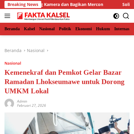
Langsung
KSDA Pasang Kamera dan Bagikan Mercon
Breaking News
Solid Bersama 
ke
konten
Beranda
Kalsel
Nasional
Politik
Ekonomi
Hukum
Internasio
Beranda
Nasional
Nasional
Kemenekraf dan Pemkot Gelar Bazar
Ramadan Lhokseumawe untuk Dorong
UMKM Lokal
Admin
Februari 27, 2026