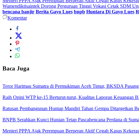
Menteri PPPA Ajak Perempuan Berperan Aktif Cegah Kasus Kekeras
Wamendiktisaintek Dorong Perguruan Tinggi Vokasi Cetak SDM Ung
bencana banjir
Berita Gayo Lues
bnpb
Huntara Di Gayo Lues
R
Komentar
Baca Juga
Teror Harimau Sumatra di Permukiman Aceh Timur, BKSDA Pasang
Raih Opini WTP ke-15 Berturut-turut, Kualitas Laporan Keuangan
Ratusan Pembangunan Huntap Mandiri Tahan Gempa Ditargetkan Berd
BNPB Serahkan Kunci Hunian Tetap Pascabencana Perdana di Sumat
Menteri PPPA Ajak Perempuan Berperan Aktif Cegah Kasus Kekeras