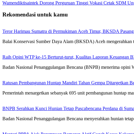
Wamendiktisaintek Dorong Perguruan Tinggi Vokasi Cetak SDM Ung
Rekomendasi untuk kamu
Teror Harimau Sumatra di Permukiman Aceh Timur, BKSDA Pasang
Balai Konservasi Sumber Daya Alam (BKSDA) Aceh mengerahkan 
Raih Opini WTP ke-15 Berturut-turut, Kualitas Laporan Keuangan
Badan Nasional Penanggulangan Bencana (BNPB) menerima opini 
Ratusan Pembangunan Huntap Mandiri Tahan Gempa Ditargetkan Berd
Pemerintah menargetkan sebanyak 695 unit pembangunan huntap man
BNPB Serahkan Kunci Hunian Tetap Pascabencana Perdana di Sumat
Badan Nasional Penanggulangan Bencana menyerahkan hunian tetap 