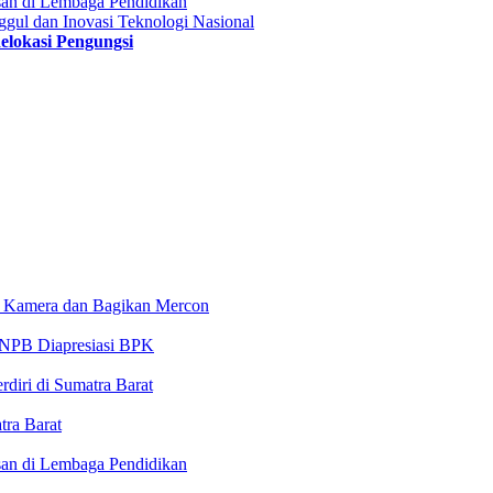
an di Lembaga Pendidikan
gul dan Inovasi Teknologi Nasional
elokasi Pengungsi
 Kamera dan Bagikan Mercon
 BNPB Diapresiasi BPK
iri di Sumatra Barat
ra Barat
an di Lembaga Pendidikan