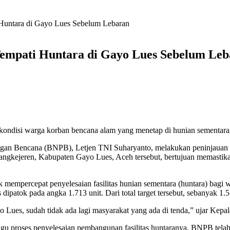
Huntara di Gayo Lues Sebelum Lebaran
empati Huntara di Gayo Lues Sebelum Leb
ondisi warga korban bencana alam yang menetap di hunian sementara
an Bencana (BNPB), Letjen TNI Suharyanto, melakukan peninjauan la
ngkejeren, Kabupaten Gayo Lues, Aceh tersebut, bertujuan memastika
mempercepat penyelesaian fasilitas hunian sementara (huntara) bagi 
ipatok pada angka 1.713 unit. Dari total target tersebut, sebanyak 1.
 Lues, sudah tidak ada lagi masyarakat yang ada di tenda,” ujar Kep
u proses penyelesaian pembangunan fasilitas huntaranya, BNPB telah 