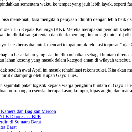
dahkan sementara waktu ke tempat yang jauh lebih layak, seperti fasil
a menikmati, bisa mengikuti perayaan Idulfitri dengan lebih baik da
ktif oleh 155 Kepala Keluarga (KK). Mereka merupakan penduduk setemp
a kini dinilai sangat rentan dan tidak memungkinkan lagi untuk dijadi
yo Lues berusaha untuk mencari tempat untuk relokasi terpusat,” ujar
agian besar lahan yang saat ini dimanfaatkan sebagai huntara direnca
asan lahan kosong yang masuk dalam kategori aman di wilayah tersebut.
tidak setelah awal April ini masuk rehabilitasi rekonstruksi. Kita aka
turut didampingi oleh Bupati Gayo Lues.
an sejumlah paket logistik kepada warga penghuni huntara di Gayo L
tuan non-pangan esensial berupa kasur, kompor, kipas angin, dan ma
 Kamera dan Bagikan Mercon
 BNPB Diapresiasi BPK
iri di Sumatra Barat
ra Barat