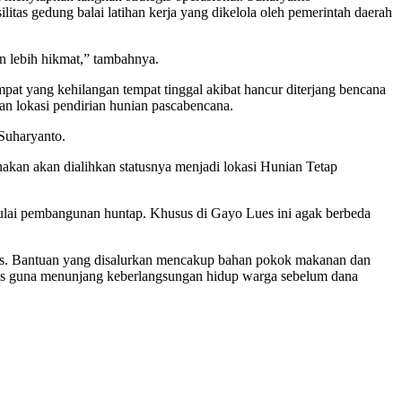
itas gedung balai latihan kerja yang dikelola oleh pemerintah daerah
n lebih hikmat,” tambahnya.
at yang kehilangan tempat tinggal akibat hancur diterjang bencana
kan lokasi pendirian hunian pascabencana.
 Suharyanto.
nakan akan dialihkan statusnya menjadi lokasi Hunian Tetap
n mulai pembangunan huntap. Khusus di Gayo Lues ini agak berbeda
ues. Bantuan yang disalurkan mencakup bahan pokok makanan dan
tras guna menunjang keberlangsungan hidup warga sebelum dana