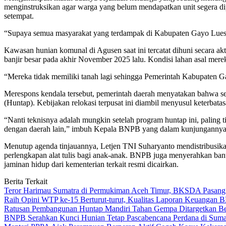
menginstruksikan agar warga yang belum mendapatkan unit segera dipin
setempat.
“Supaya semua masyarakat yang terdampak di Kabupaten Gayo Lues bis
Kawasan hunian komunal di Agusen saat ini tercatat dihuni secara a
banjir besar pada akhir November 2025 lalu. Kondisi lahan asal merek
“Mereka tidak memiliki tanah lagi sehingga Pemerintah Kabupaten Ga
Merespons kendala tersebut, pemerintah daerah menyatakan bahwa seb
(Huntap). Kebijakan relokasi terpusat ini diambil menyusul keterbat
“Nanti teknisnya adalah mungkin setelah program huntap ini, paling 
dengan daerah lain,” imbuh Kepala BNPB yang dalam kunjungannya 
Menutup agenda tinjauannya, Letjen TNI Suharyanto mendistribusik
perlengkapan alat tulis bagi anak-anak. BNPB juga menyerahkan ban
jaminan hidup dari kementerian terkait resmi dicairkan.
Berita Terkait
Teror Harimau Sumatra di Permukiman Aceh Timur, BKSDA Pasang
Raih Opini WTP ke-15 Berturut-turut, Kualitas Laporan Keuangan
Ratusan Pembangunan Huntap Mandiri Tahan Gempa Ditargetkan Berd
BNPB Serahkan Kunci Hunian Tetap Pascabencana Perdana di Sumat