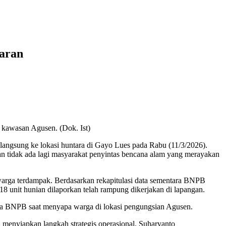
aran
 kawasan Agusen. (Dok. Ist)
ngsung ke lokasi huntara di Gayo Lues pada Rabu (11/3/2026).
n tidak ada lagi masyarakat penyintas bencana alam yang merayakan
warga terdampak. Berdasarkan rekapitulasi data sementara BNPB
518 unit hunian dilaporkan telah rampung dikerjakan di lapangan.
ala BNPB saat menyapa warga di lokasi pengungsian Agusen.
menyiapkan langkah strategis operasional. Suharyanto