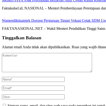
Menteri PPPA Ajak Perempuan Berperan Aktif Cegah Kasus Kekeras
Faktakalsel.id, NASIONAL – Menteri Pemberdayaan Perempuan dan
Wamendiktisaintek Dorong Perguruan Tinggi Vokasi Cetak SDM Ung
FAKTANASIONAL.NET – Wakil Menteri Pendidikan Tinggi Sains dan
Tinggalkan Balasan
Alamat email Anda tidak akan dipublikasikan.
Ruas yang wajib ditan
Simpan nama, email, dan situs web saya pada peramban ini untuk