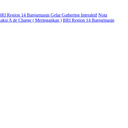
RI Region 14 Banjarmasin Gelar Gathering Interaktif
Nota
aksi A de Charge ( Meringankan )
BRI Region 14 Banjarmasin