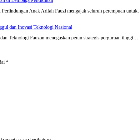
an di Lembaga Pendidikan
 Perlindungan Anak Arifah Fauzi mengajak seluruh perempuan untu
gul dan Inovasi Teknologi Nasional
 Teknologi Fauzan menegaskan peran strategis perguruan tinggi…
dai
*
 komentar saya berikutnya.