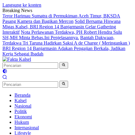
Langsung ke konten
Breaking News
Teror Harimau Sumatra di Permukiman Aceh Timur, BKSDA
Pasang Kamera dan Bagikan Mercon
Solid Bersama Hiswana
Migas Kalsel, BRI Region 14 Banjarmasin Gelar Gathering
Interaktif
Nota Perlawanan Terdakwa, PH Robert Hendra Sulu
SH,MH Minta Bebas.Ini Penjelasannya.
Bantah Dakwaan,
Terdakwa Tri Taruna Hadirkan Saksi A de Charge ( Meringankan )
BRI Region 14 Banjarmasin Adakan Pengajian Berkala, Jadikan
Kerja Sebagai Ibadah
Beranda
Kalsel
Nasional
Politik
Ekonomi
Hukum
Internasional
Lifestyle