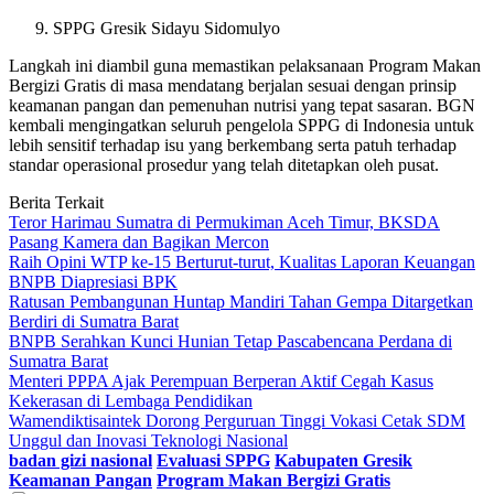
SPPG Gresik Sidayu Sidomulyo
Langkah ini diambil guna memastikan pelaksanaan Program Makan
Bergizi Gratis di masa mendatang berjalan sesuai dengan prinsip
keamanan pangan dan pemenuhan nutrisi yang tepat sasaran. BGN
kembali mengingatkan seluruh pengelola SPPG di Indonesia untuk
lebih sensitif terhadap isu yang berkembang serta patuh terhadap
standar operasional prosedur yang telah ditetapkan oleh pusat.
Berita Terkait
Teror Harimau Sumatra di Permukiman Aceh Timur, BKSDA
Pasang Kamera dan Bagikan Mercon
Raih Opini WTP ke-15 Berturut-turut, Kualitas Laporan Keuangan
BNPB Diapresiasi BPK
Ratusan Pembangunan Huntap Mandiri Tahan Gempa Ditargetkan
Berdiri di Sumatra Barat
BNPB Serahkan Kunci Hunian Tetap Pascabencana Perdana di
Sumatra Barat
Menteri PPPA Ajak Perempuan Berperan Aktif Cegah Kasus
Kekerasan di Lembaga Pendidikan
Wamendiktisaintek Dorong Perguruan Tinggi Vokasi Cetak SDM
Unggul dan Inovasi Teknologi Nasional
badan gizi nasional
Evaluasi SPPG
Kabupaten Gresik
Keamanan Pangan
Program Makan Bergizi Gratis