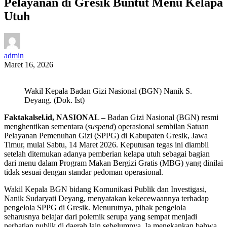
Pelayanan di Gresik Buntut Menu Kelapa
Utuh
admin
Maret 16, 2026
Wakil Kepala Badan Gizi Nasional (BGN) Nanik S.
Deyang. (Dok. Ist)
Faktakalsel.id, NASIONAL –
Badan Gizi Nasional (BGN) resmi
menghentikan sementara (
suspend
) operasional sembilan Satuan
Pelayanan Pemenuhan Gizi (SPPG) di Kabupaten Gresik, Jawa
Timur, mulai Sabtu, 14 Maret 2026. Keputusan tegas ini diambil
setelah ditemukan adanya pemberian kelapa utuh sebagai bagian
dari menu dalam Program Makan Bergizi Gratis (MBG) yang dinilai
tidak sesuai dengan standar pedoman operasional.
Wakil Kepala BGN bidang Komunikasi Publik dan Investigasi,
Nanik Sudaryati Deyang, menyatakan kekecewaannya terhadap
pengelola SPPG di Gresik. Menurutnya, pihak pengelola
seharusnya belajar dari polemik serupa yang sempat menjadi
perhatian publik di daerah lain sebelumnya. Ia menekankan bahwa