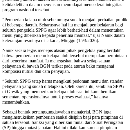
ketidaktelitian dalam menyusun menu dapat mencederai integritas
program nasional tersebut.
“Pemberian kelapa utuh sebelumnya sudah menjadi perhatian publik
di beberapa daerah. Seharusnya hal itu menjadi pembelajaran bagi
seluruh pengelola SPPG agar lebih berhati-hati dalam menentukan
menu yang diberikan kepada penerima manfaat,” ujar Nanik dalam
keterangan resminya di Jakarta, Minggu (15/3/2026).
Nanik secara tegas menepis alasan pihak pengelola yang berdalih
bahwa pemberian menu kelapa utuh tersebut merupakan permintaan
dari penerima manfaat. Ia menegaskan bahwa setiap satuan
pelayanan di bawah BGN terikat pada aturan baku mengenai
komposisi nutrisi dan cara penyajian.
“Seluruh SPPG tetap harus mengikuti pedoman menu dan standar
pelayanan yang sudah ditetapkan. Oleh karena itu, sembilan SPPG
di Gresik yang memberikan kelapa utuh saat ini kami hentikan
sementara operasionalnya untuk proses evaluasi,” katanya
menambahkan.
Sebagai bentuk pertanggungjawaban manajerial, BGN juga
menginstruksikan pemberian sanksi disiplin bagi para pimpinan di
satuan tersebut. Sanksi yang diberikan mulai dari Surat Peringatan
(SP) hingga mutasi jabatan. Hal ini dilakukan karena pimpinan