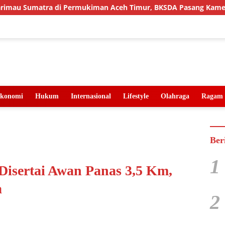
i Permukiman Aceh Timur, BKSDA Pasang Kamera dan Bagikan M
konomi
Hukum
Internasional
Lifestyle
Olahraga
Ragam
Ber
1
isertai Awan Panas 3,5 Km,
a
2