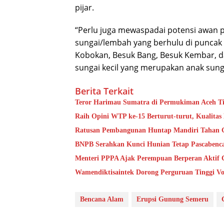
pijar.
“Perlu juga mewaspadai potensi awan pa
sungai/lembah yang
berhulu di puncak
Kobokan, Besuk Bang, Besuk Kembar, da
sungai kecil yang merupakan anak sunga
Berita Terkait
Teror Harimau Sumatra di Permukiman Aceh 
Raih Opini WTP ke-15 Berturut-turut, Kualita
Ratusan Pembangunan Huntap Mandiri Tahan Ge
BNPB Serahkan Kunci Hunian Tetap Pascabenca
Menteri PPPA Ajak Perempuan Berperan Aktif 
Wamendiktisaintek Dorong Perguruan Tinggi Vo
Bencana Alam
Erupsi Gunung Semeru