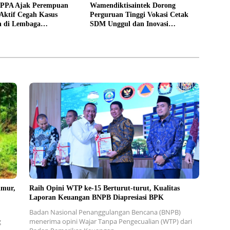
PPPA Ajak Perempuan
Wamendiktisaintek Dorong
Aktif Cegah Kasus
Perguruan Tinggi Vokasi Cetak
n di Lembaga
SDM Unggul dan Inovasi
an
Teknologi Nasional
imur,
Raih Opini WTP ke-15 Berturut-turut, Kualitas
Laporan Keuangan BNPB Diapresiasi BPK
Badan Nasional Penanggulangan Bencana (BNPB)
g
menerima opini Wajar Tanpa Pengecualian (WTP) dari