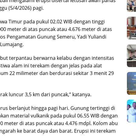
ali mengalami erupsi disertai letusan awan panas
gu (5/4/2026) pagi.
awa Timur pada pukul 02.02 WIB dengan tinggi
000 meter di atas puncak atau 4.676 meter di atas
 Pos Pengamatan Gunung Semeru, Yadi Yuliandi
i Lumajang.
ebut terpantau berwarna kelabu dengan intensitas
tiwa alam ini terekam dengan jelas pada alat
 22 milimeter dan berdurasi sekitar 3 menit 29
rak luncur 3,5 km dari puncak,” katanya.
us berlanjut hingga pagi hari. Gunung tertinggi di
kan material vulkanik pada pukul 06.55 WIB dengan
800 meter di atas puncak atau 4.476 mdpl. Kolom abu
garah ke barat daya dan barat. Erupsi ini terekam