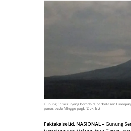
Gunung Semeru yang berada di perbatasan Lumajang
panas pada Minggu pagi. (Dok. Ist)
Faktakalsel.id, NASIONAL –
Gunung Se