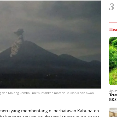
3
Hea
Agust
 dan Malang kembali memuntahkan material vulkanik dan awan
Tero
BKSD
meru yang membentang di perbatasan Kabupaten