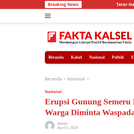
Langsung
Breaking News
Teror Harimau Sumatra d
ke
konten
Beranda
Kalsel
Nasional
Politik
E
Beranda
Nasional
Nasional
Erupsi Gunung Semeru D
Warga Diminta Waspad
Admin
April 5, 2026