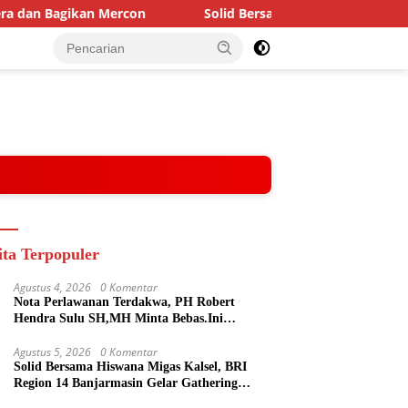
ercon
Solid Bersama Hiswana Migas Kalsel, BRI Region 14
ita Terpopuler
Agustus 4, 2026
0 Komentar
Nota Perlawanan Terdakwa, PH Robert
Hendra Sulu SH,MH Minta Bebas.Ini
Penjelasannya.
Agustus 5, 2026
0 Komentar
Solid Bersama Hiswana Migas Kalsel, BRI
Region 14 Banjarmasin Gelar Gathering
Interaktif