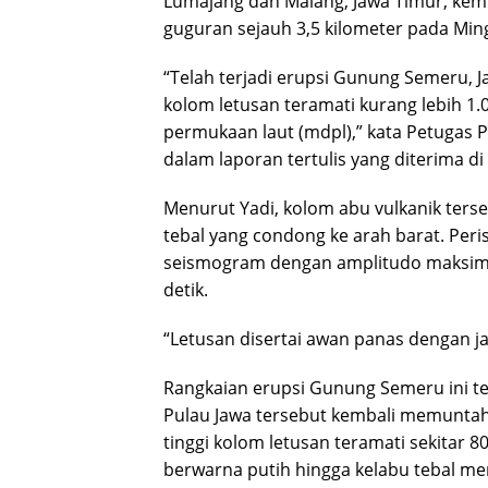
Lumajang dan Malang, Jawa Timur, kemb
guguran sejauh 3,5 kilometer pada Ming
“Telah terjadi erupsi Gunung Semeru, J
kolom letusan teramati kurang lebih 1.
permukaan laut (mdpl),” kata Petugas
dalam laporan tertulis yang diterima d
Menurut Yadi, kolom abu vulkanik ters
tebal yang condong ke arah barat. Peris
seismogram dengan amplitudo maksimum
detik.
“Letusan disertai awan panas dengan ja
Rangkaian erupsi Gunung Semeru ini ter
Pulau Jawa tersebut kembali memuntah
tinggi kolom letusan teramati sekitar 
berwarna putih hingga kelabu tebal men