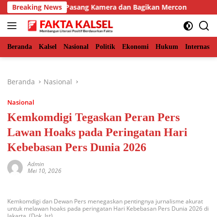
Langsung
Timur, BKSDA Pasang Kamera dan Bagikan Mercon
Breaking News
Solid
ke
konten
Beranda
Kalsel
Nasional
Politik
Ekonomi
Hukum
Internasio
Beranda
Nasional
Nasional
Kemkomdigi Tegaskan Peran Pers
Lawan Hoaks pada Peringatan Hari
Kebebasan Pers Dunia 2026
Admin
Mei 10, 2026
Kemkomdigi dan Dewan Pers menegaskan pentingnya jurnalisme akurat
untuk melawan hoaks pada peringatan Hari Kebebasan Pers Dunia 2026 di
Jakarta. (Dok. Ist)