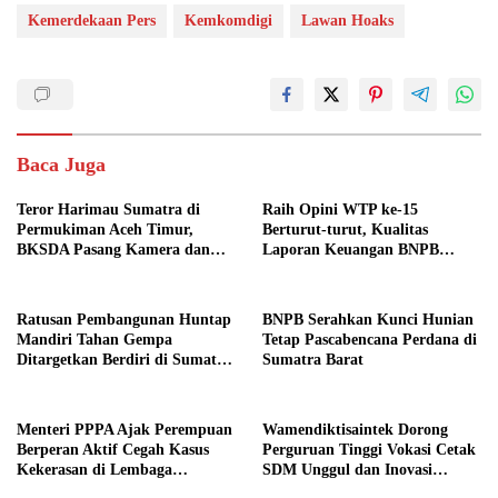
Kemerdekaan Pers
Kemkomdigi
Lawan Hoaks
Baca Juga
Teror Harimau Sumatra di
Raih Opini WTP ke-15
Permukiman Aceh Timur,
Berturut-turut, Kualitas
BKSDA Pasang Kamera dan
Laporan Keuangan BNPB
Bagikan Mercon
Diapresiasi BPK
Ratusan Pembangunan Huntap
BNPB Serahkan Kunci Hunian
Mandiri Tahan Gempa
Tetap Pascabencana Perdana di
Ditargetkan Berdiri di Sumatra
Sumatra Barat
Barat
Menteri PPPA Ajak Perempuan
Wamendiktisaintek Dorong
Berperan Aktif Cegah Kasus
Perguruan Tinggi Vokasi Cetak
Kekerasan di Lembaga
SDM Unggul dan Inovasi
Pendidikan
Teknologi Nasional