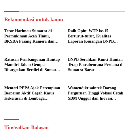
Rekomendasi untuk kamu
Teror Harimau Sumatra di
Raih Opini WTP ke-15
Permukiman Aceh Timur,
Berturut-turut, Kualitas
BKSDA Pasang Kamera dan
Laporan Keuangan BNPB
Bagikan Mercon
Diapresiasi BPK
Ratusan Pembangunan Huntap
BNPB Serahkan Kunci Hunian
Mandiri Tahan Gempa
Tetap Pascabencana Perdana di
Ditargetkan Berdiri di Sumatra
Sumatra Barat
Barat
Menteri PPPA Ajak Perempuan
Wamendiktisaintek Dorong
Berperan Aktif Cegah Kasus
Perguruan Tinggi Vokasi Cetak
Kekerasan di Lembaga
SDM Unggul dan Inovasi
Pendidikan
Teknologi Nasional
Tinggalkan Balasan