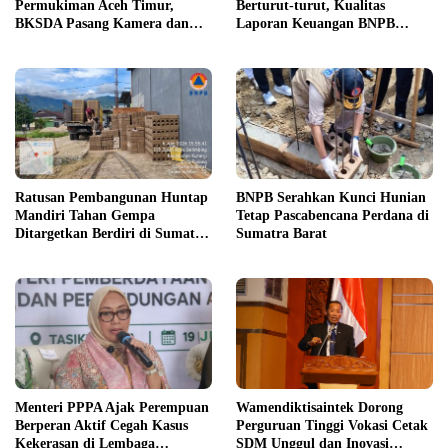
Permukiman Aceh Timur,
Berturut-turut, Kualitas
BKSDA Pasang Kamera dan
Laporan Keuangan BNPB
Bagikan Mercon
Diapresiasi BPK
Ratusan Pembangunan Huntap
BNPB Serahkan Kunci Hunian
Mandiri Tahan Gempa
Tetap Pascabencana Perdana di
Ditargetkan Berdiri di Sumatra
Sumatra Barat
Barat
Menteri PPPA Ajak Perempuan
Wamendiktisaintek Dorong
Berperan Aktif Cegah Kasus
Perguruan Tinggi Vokasi Cetak
Kekerasan di Lembaga
SDM Unggul dan Inovasi