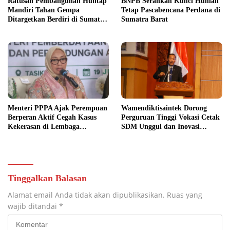
Ratusan Pembangunan Huntap
BNPB Serahkan Kunci Hunian
Mandiri Tahan Gempa
Tetap Pascabencana Perdana di
Ditargetkan Berdiri di Sumatra
Sumatra Barat
Barat
Menteri PPPA Ajak Perempuan
Wamendiktisaintek Dorong
Berperan Aktif Cegah Kasus
Perguruan Tinggi Vokasi Cetak
Kekerasan di Lembaga
SDM Unggul dan Inovasi
Pendidikan
Teknologi Nasional
Tinggalkan Balasan
Alamat email Anda tidak akan dipublikasikan.
Ruas yang
wajib ditandai
*