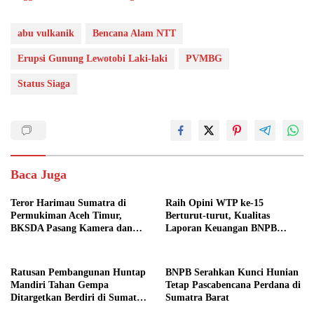
abu vulkanik
Bencana Alam NTT
Erupsi Gunung Lewotobi Laki-laki
PVMBG
Status Siaga
Baca Juga
Teror Harimau Sumatra di
Raih Opini WTP ke-15
Permukiman Aceh Timur,
Berturut-turut, Kualitas
BKSDA Pasang Kamera dan
Laporan Keuangan BNPB
Bagikan Mercon
Diapresiasi BPK
Ratusan Pembangunan Huntap
BNPB Serahkan Kunci Hunian
Mandiri Tahan Gempa
Tetap Pascabencana Perdana di
Ditargetkan Berdiri di Sumatra
Sumatra Barat
Barat