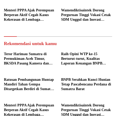
Menteri PPPA Ajak Perempuan
Wamendiktisaintek Dorong
Berperan Aktif Cegah Kasus
Perguruan Tinggi Vokasi Cetak
Kekerasan di Lembaga
SDM Unggul dan Inovasi
Pendidikan
Teknologi Nasional
Rekomendasi untuk kamu
Teror Harimau Sumatra di
Raih Opini WTP ke-15
Permukiman Aceh Timur,
Berturut-turut, Kualitas
BKSDA Pasang Kamera dan
Laporan Keuangan BNPB
Bagikan Mercon
Diapresiasi BPK
Ratusan Pembangunan Huntap
BNPB Serahkan Kunci Hunian
Mandiri Tahan Gempa
Tetap Pascabencana Perdana di
Ditargetkan Berdiri di Sumatra
Sumatra Barat
Barat
Menteri PPPA Ajak Perempuan
Wamendiktisaintek Dorong
Berperan Aktif Cegah Kasus
Perguruan Tinggi Vokasi Cetak
Kekerasan di Lembaga
SDM Unggul dan Inovasi