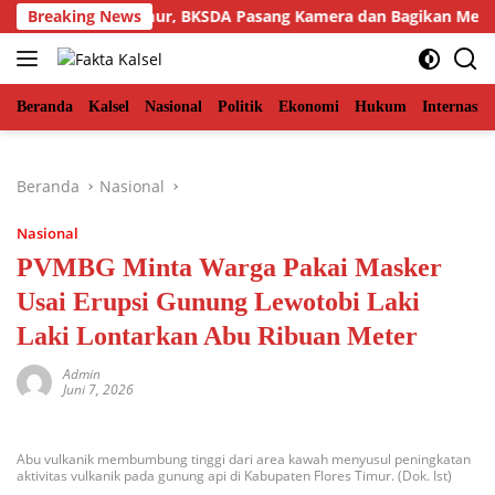
Langsung
kiman Aceh Timur, BKSDA Pasang Kamera dan Bagikan Mercon
Breaking News
ke
konten
Beranda
Kalsel
Nasional
Politik
Ekonomi
Hukum
Internasio
Beranda
Nasional
Nasional
PVMBG Minta Warga Pakai Masker
Usai Erupsi Gunung Lewotobi Laki
Laki Lontarkan Abu Ribuan Meter
Admin
Juni 7, 2026
Abu vulkanik membumbung tinggi dari area kawah menyusul peningkatan
aktivitas vulkanik pada gunung api di Kabupaten Flores Timur. (Dok. Ist)