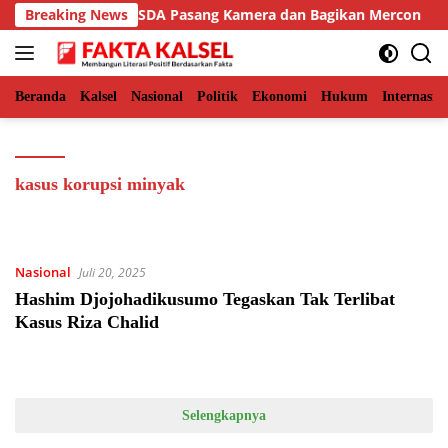
Langsung
an Aceh Timur, BKSDA Pasang Kamera dan Bagikan Mercon
Breaking News
ke
konten
Beranda
Kalsel
Nasional
Politik
Ekonomi
Hukum
Internasio
kasus korupsi minyak
Nasional
Juli 20, 2025
Hashim Djojohadikusumo Tegaskan Tak Terlibat
Kasus Riza Chalid
Selengkapnya