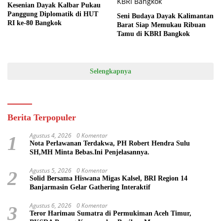
Kesenian Dayak Kalbar Pukau
Panggung Diplomatik di HUT
Seni Budaya Dayak Kalimantan
RI ke-80 Bangkok
Barat Siap Memukau Ribuan
Tamu di KBRI Bangkok
Selengkapnya
Berita Terpopuler
Agustus 4, 2026
0 Komentar
1
Nota Perlawanan Terdakwa, PH Robert Hendra Sulu
SH,MH Minta Bebas.Ini Penjelasannya.
Agustus 5, 2026
0 Komentar
2
Solid Bersama Hiswana Migas Kalsel, BRI Region 14
Banjarmasin Gelar Gathering Interaktif
Agustus 6, 2026
0 Komentar
3
Teror Harimau Sumatra di Permukiman Aceh Timur,