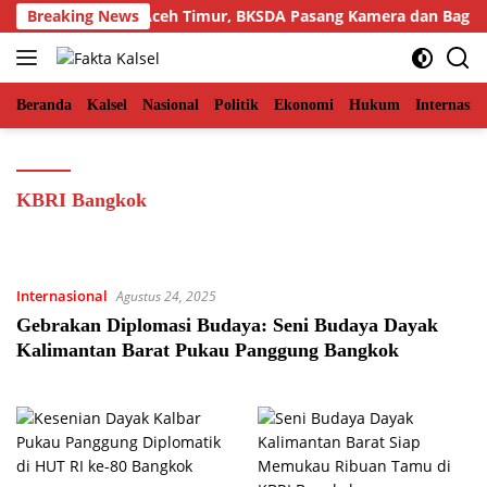
Langsung
 di Permukiman Aceh Timur, BKSDA Pasang Kamera dan Bagikan
Breaking News
ke
konten
Beranda
Kalsel
Nasional
Politik
Ekonomi
Hukum
Internasio
KBRI Bangkok
Internasional
Agustus 24, 2025
Gebrakan Diplomasi Budaya: Seni Budaya Dayak
Kalimantan Barat Pukau Panggung Bangkok