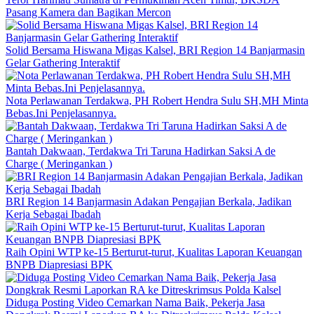
Pasang Kamera dan Bagikan Mercon
Solid Bersama Hiswana Migas Kalsel, BRI Region 14 Banjarmasin
Gelar Gathering Interaktif
Nota Perlawanan Terdakwa, PH Robert Hendra Sulu SH,MH Minta
Bebas.Ini Penjelasannya.
Bantah Dakwaan, Terdakwa Tri Taruna Hadirkan Saksi A de
Charge ( Meringankan )
BRI Region 14 Banjarmasin Adakan Pengajian Berkala, Jadikan
Kerja Sebagai Ibadah
Raih Opini WTP ke-15 Berturut-turut, Kualitas Laporan Keuangan
BNPB Diapresiasi BPK
Diduga Posting Video Cemarkan Nama Baik, Pekerja Jasa