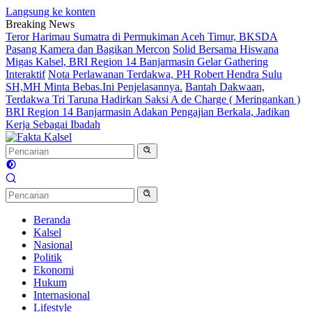
Langsung ke konten
Breaking News
Teror Harimau Sumatra di Permukiman Aceh Timur, BKSDA
Pasang Kamera dan Bagikan Mercon
Solid Bersama Hiswana
Migas Kalsel, BRI Region 14 Banjarmasin Gelar Gathering
Interaktif
Nota Perlawanan Terdakwa, PH Robert Hendra Sulu
SH,MH Minta Bebas.Ini Penjelasannya.
Bantah Dakwaan,
Terdakwa Tri Taruna Hadirkan Saksi A de Charge ( Meringankan )
BRI Region 14 Banjarmasin Adakan Pengajian Berkala, Jadikan
Kerja Sebagai Ibadah
Beranda
Kalsel
Nasional
Politik
Ekonomi
Hukum
Internasional
Lifestyle