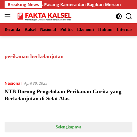
Langsung
ceh Timur, BKSDA Pasang Kamera dan Bagikan Mercon
Breaking News
S
ke
konten
Beranda
Kalsel
Nasional
Politik
Ekonomi
Hukum
Internasio
perikanan berkelanjutan
Nasional
April 30, 2025
NTB Dorong Pengelolaan Perikanan Gurita yang
Berkelanjutan di Selat Alas
Selengkapnya