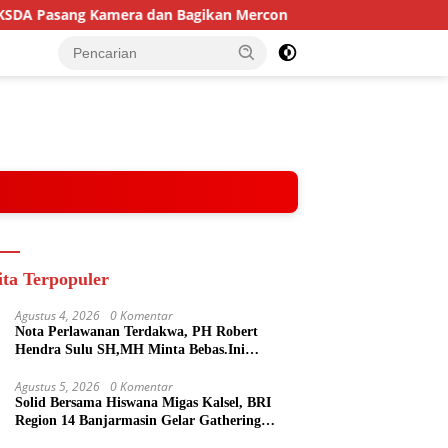
sang Kamera dan Bagikan Mercon
Solid Bersama Hiswana
ita Terpopuler
Agustus 4, 2026
0 Komentar
Nota Perlawanan Terdakwa, PH Robert
Hendra Sulu SH,MH Minta Bebas.Ini
Penjelasannya.
Agustus 5, 2026
0 Komentar
Solid Bersama Hiswana Migas Kalsel, BRI
Region 14 Banjarmasin Gelar Gathering
Interaktif