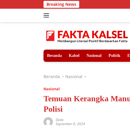
Langsung
Breaking News
ke
konten
Beranda
Kalsel
Nasional
Politik
E
Beranda
Nasional
Nasional
Temuan Kerangka Manusi
Polisi
Dede
September 6, 2024