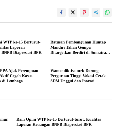
i WTP ke-15 Berturut-
Ratusan Pembangunan Huntap
alitas Laporan
Mandiri Tahan Gempa
 BNPB Diapresiasi BPK
Ditargetkan Berdiri di Sumatra
Barat
PPPA Ajak Perempuan
Wamendiktisaintek Dorong
Aktif Cegah Kasus
Perguruan Tinggi Vokasi Cetak
n di Lembaga
SDM Unggul dan Inovasi
an
Teknologi Nasional
imur,
Raih Opini WTP ke-15 Berturut-turut, Kualitas
Laporan Keuangan BNPB Diapresiasi BPK