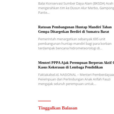
Balai Konservasi Sumber Daya Alam (BKSDA) Aceh
mengerahkan tim ke Dusun Alur Merbo, Gampon
Pante…
Ratusan Pembangunan Huntap Mandiri Tahan
Gempa Ditargetkan Berdiri di Sumatra Barat
Pemerintah menargetkan sebanyak 695 unit
pembangunan huntap mandiri bagi para korban
terdampak bencana hidrometeorologi di…
Menteri PPPA Ajak Perempuan Berperan Aktif 
Kasus Kekerasan di Lembaga Pendidikan
Faktakalsel.id, NASIONAL – Menteri Pemberdayaa
Perempuan dan Perlindungan Anak Arifah Fauzi
mengajak seluruh perempuan untuk…
Tinggalkan Balasan