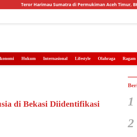
Teror Harimau Sumatra di Permukiman Aceh Timur, BKSDA Pa
konomi
Hukum
Internasional
Lifestyle
Olahraga
Ragam
Ber
1
a di Bekasi Diidentifikasi
2