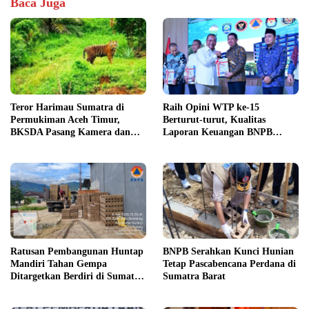
Baca Juga
Teror Harimau Sumatra di
Raih Opini WTP ke-15
Permukiman Aceh Timur,
Berturut-turut, Kualitas
BKSDA Pasang Kamera dan
Laporan Keuangan BNPB
Bagikan Mercon
Diapresiasi BPK
Ratusan Pembangunan Huntap
BNPB Serahkan Kunci Hunian
Mandiri Tahan Gempa
Tetap Pascabencana Perdana di
Ditargetkan Berdiri di Sumatra
Sumatra Barat
Barat