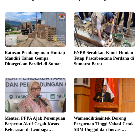
Bagikan Mercon
Diapresiasi BPK
Ratusan Pembangunan Huntap
BNPB Serahkan Kunci Hunian
Mandiri Tahan Gempa
Tetap Pascabencana Perdana di
Ditargetkan Berdiri di Sumatra
Sumatra Barat
Barat
Menteri PPPA Ajak Perempuan
Wamendiktisaintek Dorong
Berperan Aktif Cegah Kasus
Perguruan Tinggi Vokasi Cetak
Kekerasan di Lembaga
SDM Unggul dan Inovasi
Pendidikan
Teknologi Nasional