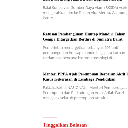
Balai Konservasi Sumber Daya Alam (BKSDA) Aceh
mengerahkan tim ke Dusun Alur Merbo, Gampon
Pante…
Ratusan Pembangunan Huntap Mandiri Tahan
Gempa Ditargetkan Berdiri di Sumatra Barat
Pemerintah menargetkan sebanyak 695 unit
pembangunan huntap mandiri bagi para korban
terdampak bencana hidrometeorologi di…
Menteri PPPA Ajak Perempuan Berperan Aktif 
Kasus Kekerasan di Lembaga Pendidikan
Faktakalsel.id, NASIONAL – Menteri Pemberdayaa
Perempuan dan Perlindungan Anak Arifah Fauzi
mengajak seluruh perempuan untuk…
Tinggalkan Balasan