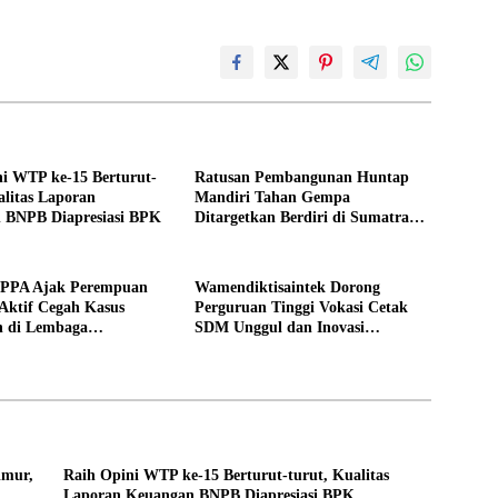
i WTP ke-15 Berturut-
Ratusan Pembangunan Huntap
alitas Laporan
Mandiri Tahan Gempa
 BNPB Diapresiasi BPK
Ditargetkan Berdiri di Sumatra
Barat
PPPA Ajak Perempuan
Wamendiktisaintek Dorong
Aktif Cegah Kasus
Perguruan Tinggi Vokasi Cetak
n di Lembaga
SDM Unggul dan Inovasi
an
Teknologi Nasional
imur,
Raih Opini WTP ke-15 Berturut-turut, Kualitas
Laporan Keuangan BNPB Diapresiasi BPK