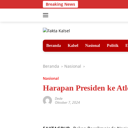
Langsung
Breaking News
ke
konten
Beranda
Kalsel
Nasional
Politik
E
Beranda
Nasional
Nasional
Harapan Presiden ke Atle
Dede
Oktober 7, 2024