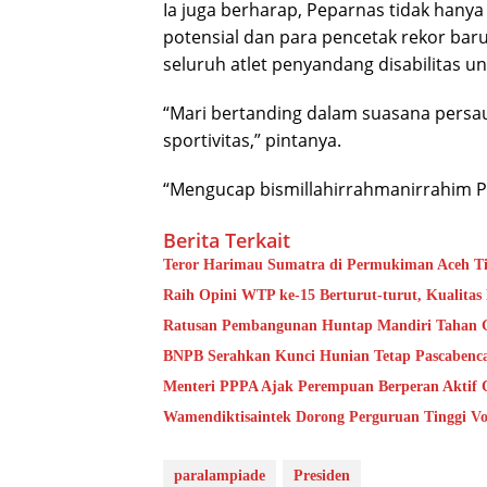
Ia juga berharap, Peparnas tidak hanya 
potensial dan para pencetak rekor baru
seluruh atlet penyandang disabilitas
“Mari bertanding dalam suasana pers
sportivitas,” pintanya.
“Mengucap bismillahirrahmanirrahim Pe
Berita Terkait
Teror Harimau Sumatra di Permukiman Aceh 
Raih Opini WTP ke-15 Berturut-turut, Kualita
Ratusan Pembangunan Huntap Mandiri Tahan Ge
BNPB Serahkan Kunci Hunian Tetap Pascabenca
Menteri PPPA Ajak Perempuan Berperan Aktif 
Wamendiktisaintek Dorong Perguruan Tinggi Vo
paralampiade
Presiden