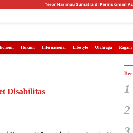
Teror Harimau Sumatra di Permukiman Aceh Timu
konomi
Hukum
Internasional
Lifestyle
Olahraga
Ragam
Ber
1
t Disabilitas
2
3