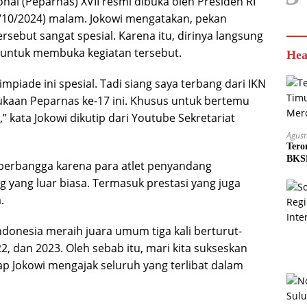
nal (Peparnas) XVII resmi dibuka oleh Presiden RI
(6/10/2024) malam. Jokowi mengatakan, pekan
rsebut sangat spesial. Karena itu, dirinya langsung
s untuk membuka kegiatan tersebut.
Hea
mpiade ini spesial. Tadi siang saya terbang dari IKN
kaan Peparnas ke-17 ini. Khusus untuk bertemu
,” kata Jokowi dikutip dari Youtube Sekretariat
Agust
Tero
BKSD
n berbangga karena para atlet penyandang
ng yang luar biasa. Termasuk prestasi yang juga
.
ndonesia meraih juara umum tiga kali berturut-
2, dan 2023. Oleh sebab itu, mari kita sukseskan
ap Jokowi mengajak seluruh yang terlibat dalam