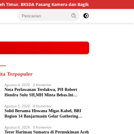
r, BKSDA Pasang Kamera dan Bagikan Mercon
Solid Bers
ita Terpopuler
Agustus 4, 2026
0 Komentar
Nota Perlawanan Terdakwa, PH Robert
Hendra Sulu SH,MH Minta Bebas.Ini
Penjelasannya.
Agustus 5, 2026
0 Komentar
Solid Bersama Hiswana Migas Kalsel, BRI
Region 14 Banjarmasin Gelar Gathering
Interaktif
Agustus 6, 2026
0 Komentar
Teror Harimau Sumatra di Permukiman Aceh