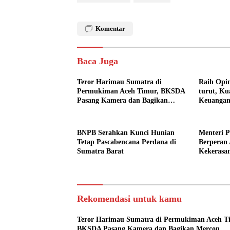
Komentar
Baca Juga
Teror Harimau Sumatra di
Raih Opin
Permukiman Aceh Timur, BKSDA
turut, Ku
Pasang Kamera dan Bagikan
Keuangan
Mercon
BNPB Serahkan Kunci Hunian
Menteri 
Tetap Pascabencana Perdana di
Berperan 
Sumatra Barat
Kekerasa
Pendidik
Rekomendasi untuk kamu
Teror Harimau Sumatra di Permukiman Aceh T
BKSDA Pasang Kamera dan Bagikan Mercon