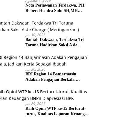
Agustus 4, 2026
Nota Perlawanan Terdakwa, PH
Robert Hendra Sulu SH,MH
Minta Bebas.Ini Penjelasannya.
Juli 30, 2026
Bantah Dakwaan, Terdakwa Tri
Taruna Hadirkan Saksi A de
Charge ( Meringankan )
Juli 30, 2026
BRI Region 14 Banjarmasin
Adakan Pengajian Berkala,
Jadikan Kerja Sebagai Ibadah
Juli 29, 2026
Raih Opini WTP ke-15 Berturut-
turut, Kualitas Laporan Keuangan
BNPB Diapresiasi BPK