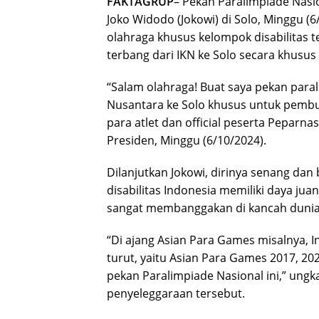
FAKTAGRUP
– Pekan Paralimpiade Nasio
Joko Widodo (Jokowi) di Solo, Minggu 
olahraga khusus kelompok disabilitas te
terbang dari IKN ke Solo secara khusu
“Salam olahraga! Buat saya pekan parali
Nusantara ke Solo khusus untuk pembu
para atlet dan official peserta Peparnas
Presiden, Minggu (6/10/2024).
Dilanjutkan Jokowi, dirinya senang da
disabilitas Indonesia memiliki daya jua
sangat membanggakan di kancah dunia
“Di ajang Asian Para Games misalnya, I
turut, yaitu Asian Para Games 2017, 202
pekan Paralimpiade Nasional ini,” ungk
penyeleggaraan tersebut.