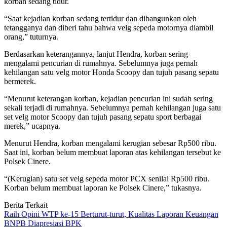
korban sedang tidur.
“Saat kejadian korban sedang tertidur dan dibangunkan oleh
tetangganya dan diberi tahu bahwa velg sepeda motornya diambil
orang,” tuturnya.
Berdasarkan keterangannya, lanjut Hendra, korban sering
mengalami pencurian di rumahnya. Sebelumnya juga pernah
kehilangan satu velg motor Honda Scoopy dan tujuh pasang sepatu
bermerek.
“Menurut keterangan korban, kejadian pencurian ini sudah sering
sekali terjadi di rumahnya. Sebelumnya pernah kehilangan juga satu
set velg motor Scoopy dan tujuh pasang sepatu sport berbagai
merek,” ucapnya.
Menurut Hendra, korban mengalami kerugian sebesar Rp500 ribu.
Saat ini, korban belum membuat laporan atas kehilangan tersebut ke
Polsek Cinere.
“(Kerugian) satu set velg sepeda motor PCX senilai Rp500 ribu.
Korban belum membuat laporan ke Polsek Cinere,” tukasnya.
Berita Terkait
Raih Opini WTP ke-15 Berturut-turut, Kualitas Laporan Keuangan
BNPB Diapresiasi BPK