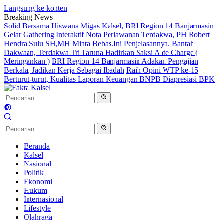
Langsung ke konten
Breaking News
Solid Bersama Hiswana Migas Kalsel, BRI Region 14 Banjarmasin
Gelar Gathering Interaktif
Nota Perlawanan Terdakwa, PH Robert
Hendra Sulu SH,MH Minta Bebas.Ini Penjelasannya.
Bantah
Dakwaan, Terdakwa Tri Taruna Hadirkan Saksi A de Charge (
Meringankan )
BRI Region 14 Banjarmasin Adakan Pengajian
Berkala, Jadikan Kerja Sebagai Ibadah
Raih Opini WTP ke-15
Berturut-turut, Kualitas Laporan Keuangan BNPB Diapresiasi BPK
Beranda
Kalsel
Nasional
Politik
Ekonomi
Hukum
Internasional
Lifestyle
Olahraga