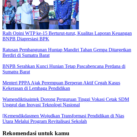
Raih Opini WTP ke-15 Berturut-turut, Kualitas Laporan Keuangan
BNPB Diapresiasi BPK
Ratusan Pembangunan Huntap Mandiri Tahan Gempa Ditargetkan
Berdiri di Sumatra Barat
BNPB Serahkan Kunci Hunian Tetap Pascabencana Perdana di
Sumatra Barat
Menteri PPPA Ajak Perempuan Berperan Aktif Cegah Kasus
Kekerasan di Lembaga Pendidikan
Wamendiktisaintek Dorong Perguruan Tinggi Vokasi Cetak SDM
Unggul dan Inovasi Teknologi Nasional
[Kemendikdasmen Wujudkan Transformasi Pendidikan di Nias
Utara Melalui Program Revitalisasi Sekolah
Rekomendasi untuk kamu