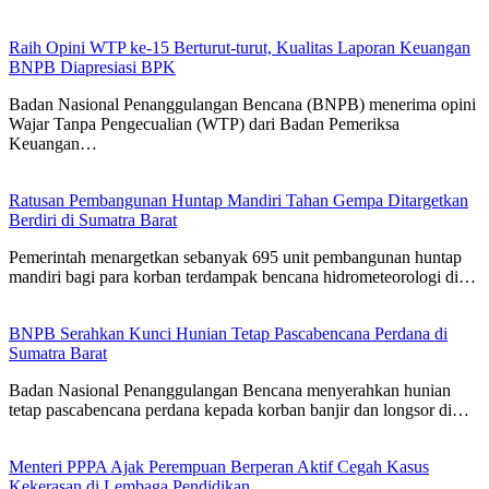
Raih Opini WTP ke-15 Berturut-turut, Kualitas Laporan Keuangan
BNPB Diapresiasi BPK
Badan Nasional Penanggulangan Bencana (BNPB) menerima opini
Wajar Tanpa Pengecualian (WTP) dari Badan Pemeriksa
Keuangan…
Ratusan Pembangunan Huntap Mandiri Tahan Gempa Ditargetkan
Berdiri di Sumatra Barat
Pemerintah menargetkan sebanyak 695 unit pembangunan huntap
mandiri bagi para korban terdampak bencana hidrometeorologi di…
BNPB Serahkan Kunci Hunian Tetap Pascabencana Perdana di
Sumatra Barat
Badan Nasional Penanggulangan Bencana menyerahkan hunian
tetap pascabencana perdana kepada korban banjir dan longsor di…
Menteri PPPA Ajak Perempuan Berperan Aktif Cegah Kasus
Kekerasan di Lembaga Pendidikan