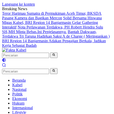
Langsung ke konten
Breaking News
Teror Harimau Sumatra di Permukiman Aceh Timur, BKSDA
Pasang Kamera dan Bagikan Mercon
Solid Bersama Hiswana
Migas Kalsel, BRI Region 14 Banjarmasin Gelar Gathering
Interaktif
Nota Perlawanan Terdakwa, PH Robert Hendra Sulu
SH,MH Minta Bebas.Ini Penjelasannya.
Bantah Dakwaan,
Terdakwa Tri Taruna Hadirkan Saksi A de Charge ( Meringankan )
BRI Region 14 Banjarmasin Adakan Pengajian Berkala, Jadikan
Kerja Sebagai Ibadah
Beranda
Kalsel
Nasional
Politik
Ekonomi
Hukum
Internasional
Lifestyle