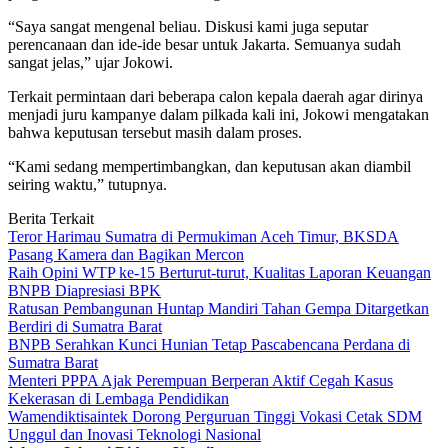
“Saya sangat mengenal beliau. Diskusi kami juga seputar
perencanaan dan ide-ide besar untuk Jakarta. Semuanya sudah
sangat jelas,” ujar Jokowi.
Terkait permintaan dari beberapa calon kepala daerah agar dirinya
menjadi juru kampanye dalam pilkada kali ini, Jokowi mengatakan
bahwa keputusan tersebut masih dalam proses.
“Kami sedang mempertimbangkan, dan keputusan akan diambil
seiring waktu,” tutupnya.
Berita Terkait
Teror Harimau Sumatra di Permukiman Aceh Timur, BKSDA
Pasang Kamera dan Bagikan Mercon
Raih Opini WTP ke-15 Berturut-turut, Kualitas Laporan Keuangan
BNPB Diapresiasi BPK
Ratusan Pembangunan Huntap Mandiri Tahan Gempa Ditargetkan
Berdiri di Sumatra Barat
BNPB Serahkan Kunci Hunian Tetap Pascabencana Perdana di
Sumatra Barat
Menteri PPPA Ajak Perempuan Berperan Aktif Cegah Kasus
Kekerasan di Lembaga Pendidikan
Wamendiktisaintek Dorong Perguruan Tinggi Vokasi Cetak SDM
Unggul dan Inovasi Teknologi Nasional