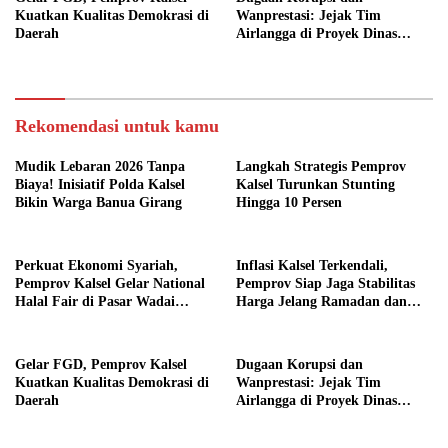
Kuatkan Kualitas Demokrasi di
Wanprestasi: Jejak Tim
Daerah
Airlangga di Proyek Dinas
PUPR Kalbar
Rekomendasi untuk kamu
Mudik Lebaran 2026 Tanpa
Langkah Strategis Pemprov
Biaya! Inisiatif Polda Kalsel
Kalsel Turunkan Stunting
Bikin Warga Banua Girang
Hingga 10 Persen
Perkuat Ekonomi Syariah,
Inflasi Kalsel Terkendali,
Pemprov Kalsel Gelar National
Pemprov Siap Jaga Stabilitas
Halal Fair di Pasar Wadai
Harga Jelang Ramadan dan
Ramadhan
Dukung Program 3 Juta
Rumah
Gelar FGD, Pemprov Kalsel
Dugaan Korupsi dan
Kuatkan Kualitas Demokrasi di
Wanprestasi: Jejak Tim
Daerah
Airlangga di Proyek Dinas
PUPR Kalbar