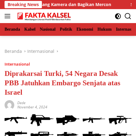
Langsung
, BKSDA Pasang Kamera dan Bagikan Mercon
Breaking News
Solid Bersa
ke
konten
Beranda
Kalsel
Nasional
Politik
Ekonomi
Hukum
Internasio
Beranda
Internasional
Internasional
Diprakarsai Turki, 54 Negara Desak
PBB Jatuhkan Embargo Senjata atas
Israel
Dede
November 4, 2024