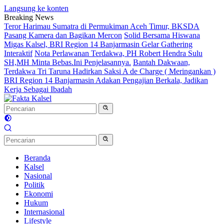
Langsung ke konten
Breaking News
Teror Harimau Sumatra di Permukiman Aceh Timur, BKSDA
Pasang Kamera dan Bagikan Mercon
Solid Bersama Hiswana
Migas Kalsel, BRI Region 14 Banjarmasin Gelar Gathering
Interaktif
Nota Perlawanan Terdakwa, PH Robert Hendra Sulu
SH,MH Minta Bebas.Ini Penjelasannya.
Bantah Dakwaan,
Terdakwa Tri Taruna Hadirkan Saksi A de Charge ( Meringankan )
BRI Region 14 Banjarmasin Adakan Pengajian Berkala, Jadikan
Kerja Sebagai Ibadah
Beranda
Kalsel
Nasional
Politik
Ekonomi
Hukum
Internasional
Lifestyle