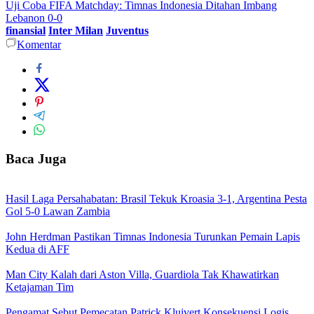
Uji Coba FIFA Matchday: Timnas Indonesia Ditahan Imbang
Lebanon 0-0
finansial
Inter Milan
Juventus
Komentar
Baca Juga
Hasil Laga Persahabatan: Brasil Tekuk Kroasia 3-1, Argentina Pesta
Gol 5-0 Lawan Zambia
John Herdman Pastikan Timnas Indonesia Turunkan Pemain Lapis
Kedua di AFF
Man City Kalah dari Aston Villa, Guardiola Tak Khawatirkan
Ketajaman Tim
Pengamat Sebut Pemecatan Patrick Kluivert Konsekuensi Logis