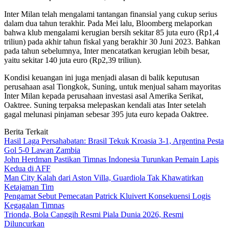
Inter Milan telah mengalami tantangan finansial yang cukup serius
dalam dua tahun terakhir. Pada Mei lalu, Bloomberg melaporkan
bahwa klub mengalami kerugian bersih sekitar 85 juta euro (Rp1,4
triliun) pada akhir tahun fiskal yang berakhir 30 Juni 2023. Bahkan
pada tahun sebelumnya, Inter mencatatkan kerugian lebih besar,
yaitu sekitar 140 juta euro (Rp2,39 triliun).
Kondisi keuangan ini juga menjadi alasan di balik keputusan
perusahaan asal Tiongkok, Suning, untuk menjual saham mayoritas
Inter Milan kepada perusahaan investasi asal Amerika Serikat,
Oaktree. Suning terpaksa melepaskan kendali atas Inter setelah
gagal melunasi pinjaman sebesar 395 juta euro kepada Oaktree.
Berita Terkait
Hasil Laga Persahabatan: Brasil Tekuk Kroasia 3-1, Argentina Pesta
Gol 5-0 Lawan Zambia
John Herdman Pastikan Timnas Indonesia Turunkan Pemain Lapis
Kedua di AFF
Man City Kalah dari Aston Villa, Guardiola Tak Khawatirkan
Ketajaman Tim
Pengamat Sebut Pemecatan Patrick Kluivert Konsekuensi Logis
Kegagalan Timnas
Trionda, Bola Canggih Resmi Piala Dunia 2026, Resmi
Diluncurkan