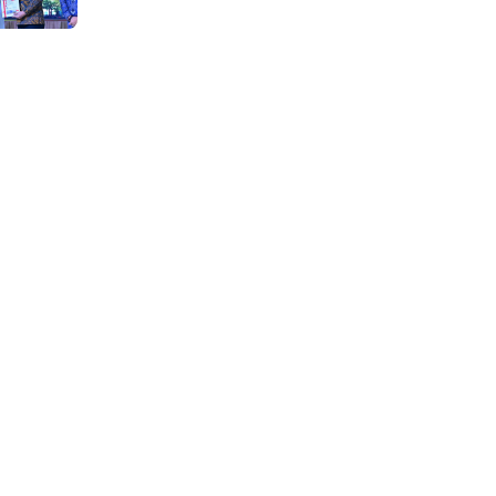
BNPB Diapresiasi BPK