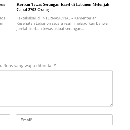
sus
Korban Tewas Serangan Israel di Lebanon Melonjak
Capai 2702 Orang
ada
Faktakalsel.id, INTERNASIONAL – Kementerian
an
Kesehatan Lebanon secara resmi melaporkan bahwa
jumlah korban tewas akibat serangan…
n.
Ruas yang wajib ditandai
*