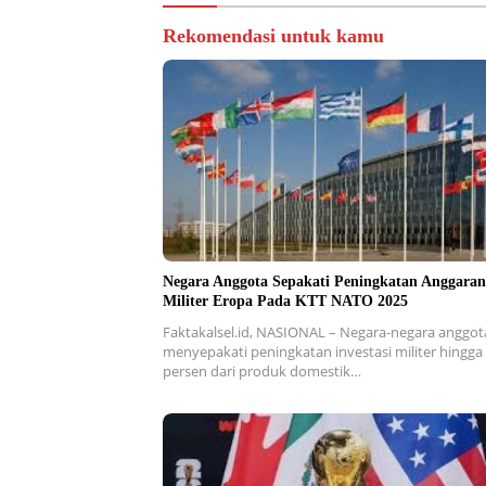
Rekomendasi untuk kamu
Negara Anggota Sepakati Peningkatan Anggaran
Militer Eropa Pada KTT NATO 2025
Faktakalsel.id, NASIONAL – Negara-negara anggot
menyepakati peningkatan investasi militer hingga
persen dari produk domestik…