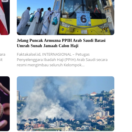
Jelang Puncak Armuzna PPIH Arab Saudi Batasi
Umrah Sunah Jamaah Calon Haji
ara
Faktakalsel.id, INTERNASIONAL – Petugas
it
Penyelenggara Ibadah Haji (PPIH) Arab Saudi secara
resmi mengimbau seluruh Kelompok…