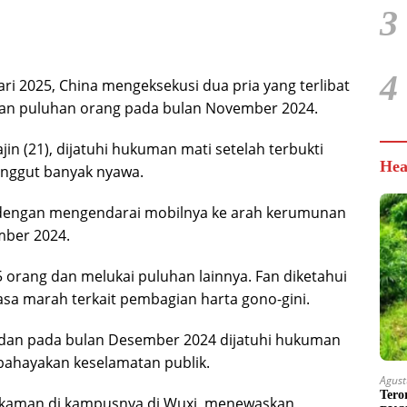
3
4
ari 2025, China mengeksekusi dua pria yang terlibat
an puluhan orang pada bulan November 2024.
jin (21), dijatuhi hukuman mati setelah terbukti
Hea
enggut banyak nyawa.
i dengan mengendarai mobilnya ke arah kerumunan
mber 2024.
orang dan melukai puluhan lainnya. Fan diketahui
sa marah terkait pembagian harta gono-gini.
an dan pada bulan Desember 2024 dijatuhi hukuman
bahayakan keselamatan publik.
Agust
Tero
enikaman di kampusnya di Wuxi, menewaskan