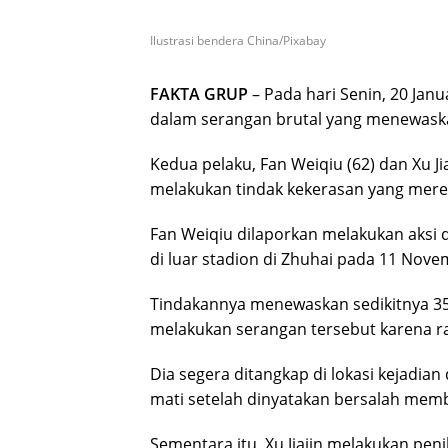
Ilustrasi bendera China/Pixabay
FAKTA GRUP
– Pada hari Senin, 20 Janu
dalam serangan brutal yang menewask
Kedua pelaku, Fan Weiqiu (62) dan Xu Jia
melakukan tindak kekerasan yang mer
Fan Weiqiu dilaporkan melakukan aks
di luar stadion di Zhuhai pada 11 Nove
Tindakannya menewaskan sedikitnya 35 
melakukan serangan tersebut karena ra
Dia segera ditangkap di lokasi kejadi
mati setelah dinyatakan bersalah mem
Sementara itu, Xu Jiajin melakukan p