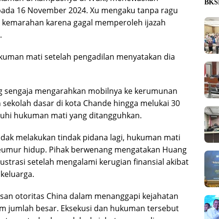
BKSD
 pada 16 November 2024. Xu mengaku tanpa ragu
gi kemarahan karena gagal memperoleh ijazah
.
ukuman mati setelah pengadilan menyatakan dia
ng sengaja mengarahkan mobilnya ke kerumunan
 sekolah dasar di kota Chande hingga melukai 30
tuhi hukuman mati yang ditangguhkan.
idak melakukan tindak pidana lagi, hukuman mati
 seumur hidup. Pihak berwenang mengatakan Huang
strasi setelah mengalami kerugian finansial akibat
 keluarga.
asan otoritas China dalam menanggapi kejahatan
am jumlah besar. Eksekusi dan hukuman tersebut