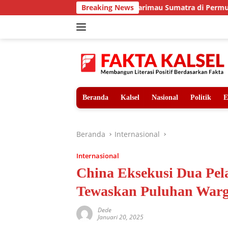
Langsung
Teror Harimau Sumatra di Permukiman Aceh T
Breaking News
ke
konten
Beranda
Kalsel
Nasional
Politik
E
Beranda
Internasional
Internasional
China Eksekusi Dua Pel
Tewaskan Puluhan War
Dede
Januari 20, 2025