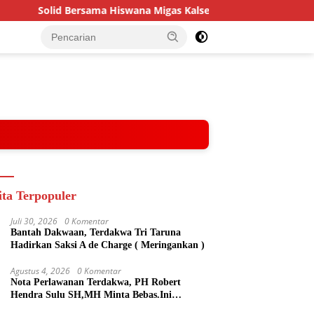
Bersama Hiswana Migas Kalsel, BRI Region 14 Banjarmasin Gelar Ga
ita Terpopuler
Juli 30, 2026
0 Komentar
Bantah Dakwaan, Terdakwa Tri Taruna
Hadirkan Saksi A de Charge ( Meringankan )
Agustus 4, 2026
0 Komentar
Nota Perlawanan Terdakwa, PH Robert
Hendra Sulu SH,MH Minta Bebas.Ini
Penjelasannya.