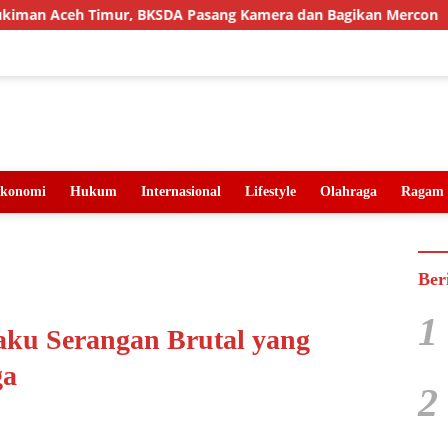
imur, BKSDA Pasang Kamera dan Bagikan Mercon
Solid 
konomi
Hukum
Internasional
Lifestyle
Olahraga
Ragam
Ber
1
aku Serangan Brutal yang
ga
2