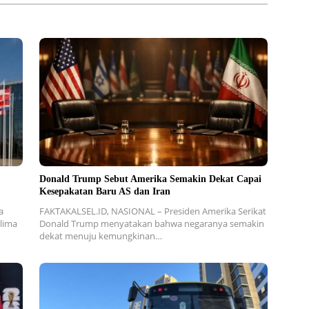
Donald Trump Sebut Amerika Semakin Dekat Capai
Kesepakatan Baru AS dan Iran
a
FAKTAKALSEL.ID, NASIONAL – Presiden Amerika Serikat
 lima
Donald Trump menyatakan bahwa negaranya semakin
dekat menuju kemungkinan…