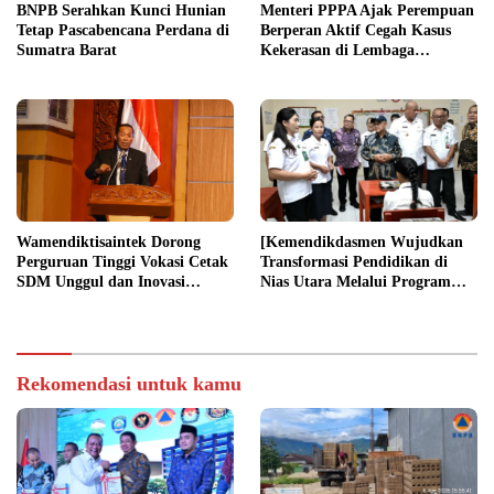
BNPB Serahkan Kunci Hunian
Menteri PPPA Ajak Perempuan
Tetap Pascabencana Perdana di
Berperan Aktif Cegah Kasus
Sumatra Barat
Kekerasan di Lembaga
Pendidikan
Wamendiktisaintek Dorong
[Kemendikdasmen Wujudkan
Perguruan Tinggi Vokasi Cetak
Transformasi Pendidikan di
SDM Unggul dan Inovasi
Nias Utara Melalui Program
Teknologi Nasional
Revitalisasi Sekolah
Rekomendasi untuk kamu