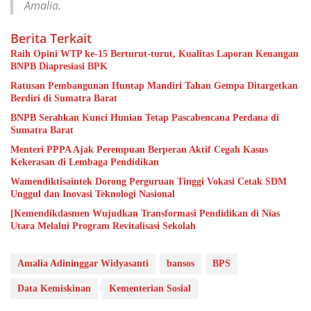
Amalia.
Berita Terkait
Raih Opini WTP ke-15 Berturut-turut, Kualitas Laporan Keuangan
BNPB Diapresiasi BPK
Ratusan Pembangunan Huntap Mandiri Tahan Gempa Ditargetkan
Berdiri di Sumatra Barat
BNPB Serahkan Kunci Hunian Tetap Pascabencana Perdana di
Sumatra Barat
Menteri PPPA Ajak Perempuan Berperan Aktif Cegah Kasus
Kekerasan di Lembaga Pendidikan
Wamendiktisaintek Dorong Perguruan Tinggi Vokasi Cetak SDM
Unggul dan Inovasi Teknologi Nasional
[Kemendikdasmen Wujudkan Transformasi Pendidikan di Nias
Utara Melalui Program Revitalisasi Sekolah
Amalia Adininggar Widyasanti
bansos
BPS
Data Kemiskinan
Kementerian Sosial