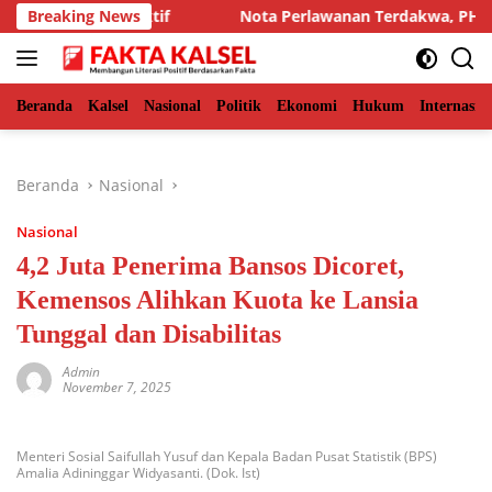
Langsung
ring Interaktif
Breaking News
Nota Perlawanan Terdakwa, PH Robert H
ke
konten
Beranda
Kalsel
Nasional
Politik
Ekonomi
Hukum
Internasio
Beranda
Nasional
Nasional
4,2 Juta Penerima Bansos Dicoret,
Kemensos Alihkan Kuota ke Lansia
Tunggal dan Disabilitas
Admin
November 7, 2025
Menteri Sosial Saifullah Yusuf dan Kepala Badan Pusat Statistik (BPS)
Amalia Adininggar Widyasanti. (Dok. Ist)