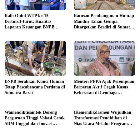
Raih Opini WTP ke-15
Ratusan Pembangunan Huntap
Berturut-turut, Kualitas
Mandiri Tahan Gempa
Laporan Keuangan BNPB
Ditargetkan Berdiri di Sumatra
Diapresiasi BPK
Barat
BNPB Serahkan Kunci Hunian
Menteri PPPA Ajak Perempuan
Tetap Pascabencana Perdana di
Berperan Aktif Cegah Kasus
Sumatra Barat
Kekerasan di Lembaga
Pendidikan
Wamendiktisaintek Dorong
[Kemendikdasmen Wujudkan
Perguruan Tinggi Vokasi Cetak
Transformasi Pendidikan di
SDM Unggul dan Inovasi
Nias Utara Melalui Program
Teknologi Nasional
Revitalisasi Sekolah