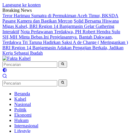
Langsung ke konten
Breaking News
Teror Harimau Sumatra di Permukiman Aceh Timur, BKSDA
Pasang Kamera dan Bagikan Mercon
Solid Bersama Hiswana
Migas Kalsel, BRI Region 14 Banjarmasin Gelar Gathering
Interaktif
Nota Perlawanan Terdakwa, PH Robert Hendra Sulu
SH,MH Minta Bebas.Ini Penjelasannya.
Bantah Dakwaan,
Terdakwa Tri Taruna Hadirkan Saksi A de Charge ( Meringankan )
BRI Region 14 Banjarmasin Adakan Pengajian Berkala, Jadikan
Kerja Sebagai Ibadah
Beranda
Kalsel
Nasional
Politik
Ekonomi
Hukum
Internasional
Lifestyle