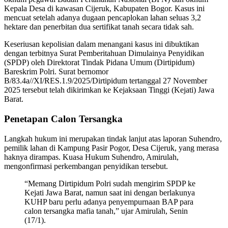
Kepala Desa di kawasan Cijeruk, Kabupaten Bogor. Kasus ini
mencuat setelah adanya dugaan pencaplokan lahan seluas 3,2
hektare dan penerbitan dua sertifikat tanah secara tidak sah.
Keseriusan kepolisian dalam menangani kasus ini dibuktikan
dengan terbitnya Surat Pemberitahuan Dimulainya Penyidikan
(SPDP) oleh Direktorat Tindak Pidana Umum (Dirtipidum)
Bareskrim Polri. Surat bernomor
B/83.4a//XI/RES.1.9/2025/Dirtipidum tertanggal 27 November
2025 tersebut telah dikirimkan ke Kejaksaan Tinggi (Kejati) Jawa
Barat.
Penetapan Calon Tersangka
Langkah hukum ini merupakan tindak lanjut atas laporan Suhendro,
pemilik lahan di Kampung Pasir Pogor, Desa Cijeruk, yang merasa
haknya dirampas. Kuasa Hukum Suhendro, Amirulah,
mengonfirmasi perkembangan penyidikan tersebut.
“Memang Dirtipidum Polri sudah mengirim SPDP ke
Kejati Jawa Barat, namun saat ini dengan berlakunya
KUHP baru perlu adanya penyempurnaan BAP para
calon tersangka mafia tanah,” ujar Amirulah, Senin
(17/1).