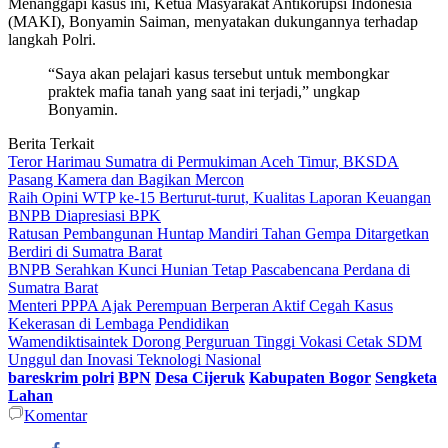
Menanggapi kasus ini, Ketua Masyarakat Antikorupsi Indonesia
(MAKI), Bonyamin Saiman, menyatakan dukungannya terhadap
langkah Polri.
“Saya akan pelajari kasus tersebut untuk membongkar
praktek mafia tanah yang saat ini terjadi,” ungkap
Bonyamin.
Berita Terkait
Teror Harimau Sumatra di Permukiman Aceh Timur, BKSDA
Pasang Kamera dan Bagikan Mercon
Raih Opini WTP ke-15 Berturut-turut, Kualitas Laporan Keuangan
BNPB Diapresiasi BPK
Ratusan Pembangunan Huntap Mandiri Tahan Gempa Ditargetkan
Berdiri di Sumatra Barat
BNPB Serahkan Kunci Hunian Tetap Pascabencana Perdana di
Sumatra Barat
Menteri PPPA Ajak Perempuan Berperan Aktif Cegah Kasus
Kekerasan di Lembaga Pendidikan
Wamendiktisaintek Dorong Perguruan Tinggi Vokasi Cetak SDM
Unggul dan Inovasi Teknologi Nasional
bareskrim polri
BPN
Desa Cijeruk
Kabupaten Bogor
Sengketa
Lahan
Komentar