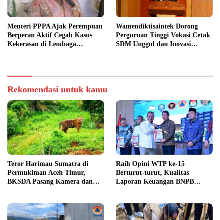
Menteri PPPA Ajak Perempuan
Wamendiktisaintek Dorong
Berperan Aktif Cegah Kasus
Perguruan Tinggi Vokasi Cetak
Kekerasan di Lembaga
SDM Unggul dan Inovasi
Pendidikan
Teknologi Nasional
Rekomendasi untuk kamu
Teror Harimau Sumatra di
Raih Opini WTP ke-15
Permukiman Aceh Timur,
Berturut-turut, Kualitas
BKSDA Pasang Kamera dan
Laporan Keuangan BNPB
Bagikan Mercon
Diapresiasi BPK