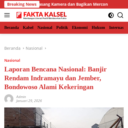
Langsung
r, BKSDA Pasang Kamera dan Bagikan Mercon
Breaking News
Solid Bers
ke
konten
Beranda
Kalsel
Nasional
Politik
Ekonomi
Hukum
Internasio
Beranda
Nasional
Nasional
Laporan Bencana Nasional: Banjir
Rendam Indramayu dan Jember,
Bondowoso Alami Kekeringan
Admin
Januari 29, 2026