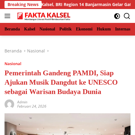
Langsung
wana Migas Kalsel, BRI Region 14 Banjarmasin Gelar Gathering In
Breaking News
ke
konten
Beranda
Kalsel
Nasional
Politik
Ekonomi
Hukum
Internasio
Beranda
Nasional
Nasional
Pemerintah Gandeng PAMDI, Siap
Ajukan Musik Dangdut ke UNESCO
sebagai Warisan Budaya Dunia
Admin
Februari 24, 2026