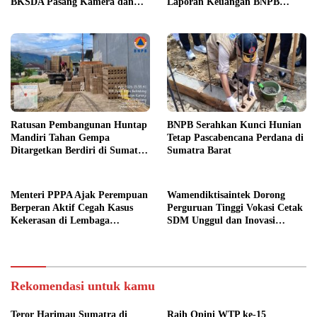
BKSDA Pasang Kamera dan
Laporan Keuangan BNPB
Bagikan Mercon
Diapresiasi BPK
Ratusan Pembangunan Huntap
BNPB Serahkan Kunci Hunian
Mandiri Tahan Gempa
Tetap Pascabencana Perdana di
Ditargetkan Berdiri di Sumatra
Sumatra Barat
Barat
Menteri PPPA Ajak Perempuan
Wamendiktisaintek Dorong
Berperan Aktif Cegah Kasus
Perguruan Tinggi Vokasi Cetak
Kekerasan di Lembaga
SDM Unggul dan Inovasi
Pendidikan
Teknologi Nasional
Rekomendasi untuk kamu
Teror Harimau Sumatra di
Raih Opini WTP ke-15