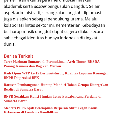
pemerintah akan segera merumuskan naskah
akademik serta
dossier
pengusulan dangdut. Selain
aspek administratif, serangkaian langkah diplomasi
juga disiapkan sebagai pendukung utama. Melalui
kolaborasi lintas sektor ini, Kementerian Kebudayaan
berharap musik dangdut dapat segera diakui secara
sah sebagai identitas budaya Indonesia di tingkat
dunia.
Berita Terkait
Teror Harimau Sumatra di Permukiman Aceh Timur, BKSDA
Pasang Kamera dan Bagikan Mercon
Raih Opini WTP ke-15 Berturut-turut, Kualitas Laporan Keuangan
BNPB Diapresiasi BPK
Ratusan Pembangunan Huntap Mandiri Tahan Gempa Ditargetkan
Berdiri di Sumatra Barat
BNPB Serahkan Kunci Hunian Tetap Pascabencana Perdana di
Sumatra Barat
Menteri PPPA Ajak Perempuan Berperan Aktif Cegah Kasus
Kekerasan di Lembaga Pendidikan