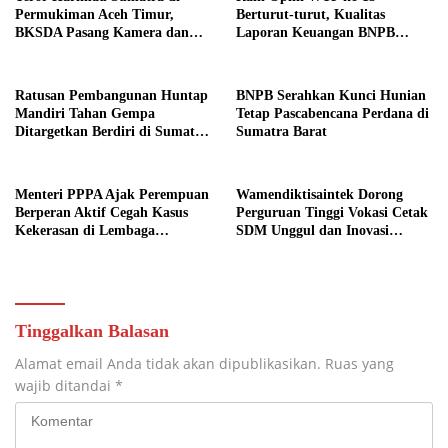
Permukiman Aceh Timur,
Berturut-turut, Kualitas
BKSDA Pasang Kamera dan
Laporan Keuangan BNPB
Bagikan Mercon
Diapresiasi BPK
Ratusan Pembangunan Huntap
BNPB Serahkan Kunci Hunian
Mandiri Tahan Gempa
Tetap Pascabencana Perdana di
Ditargetkan Berdiri di Sumatra
Sumatra Barat
Barat
Menteri PPPA Ajak Perempuan
Wamendiktisaintek Dorong
Berperan Aktif Cegah Kasus
Perguruan Tinggi Vokasi Cetak
Kekerasan di Lembaga
SDM Unggul dan Inovasi
Pendidikan
Teknologi Nasional
Tinggalkan Balasan
Alamat email Anda tidak akan dipublikasikan.
Ruas yang
wajib ditandai
*