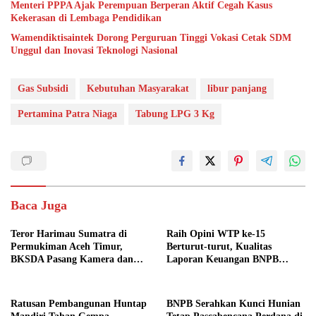
Menteri PPPA Ajak Perempuan Berperan Aktif Cegah Kasus
Kekerasan di Lembaga Pendidikan
Wamendiktisaintek Dorong Perguruan Tinggi Vokasi Cetak SDM
Unggul dan Inovasi Teknologi Nasional
Gas Subsidi
Kebutuhan Masyarakat
libur panjang
Pertamina Patra Niaga
Tabung LPG 3 Kg
Baca Juga
Teror Harimau Sumatra di
Raih Opini WTP ke-15
Permukiman Aceh Timur,
Berturut-turut, Kualitas
BKSDA Pasang Kamera dan
Laporan Keuangan BNPB
Bagikan Mercon
Diapresiasi BPK
Ratusan Pembangunan Huntap
BNPB Serahkan Kunci Hunian