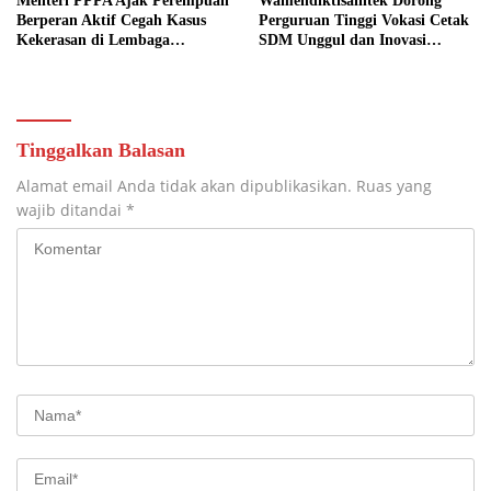
Menteri PPPA Ajak Perempuan
Wamendiktisaintek Dorong
Berperan Aktif Cegah Kasus
Perguruan Tinggi Vokasi Cetak
Kekerasan di Lembaga
SDM Unggul dan Inovasi
Pendidikan
Teknologi Nasional
Tinggalkan Balasan
Alamat email Anda tidak akan dipublikasikan.
Ruas yang
wajib ditandai
*