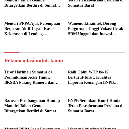
Mandiri Tahan Gempa
Tetap Pascabencana Perdana di
Ditargetkan Berdiri di Sumatra
Sumatra Barat
Barat
Menteri PPPA Ajak Perempuan
Wamendiktisaintek Dorong
Berperan Aktif Cegah Kasus
Perguruan Tinggi Vokasi Cetak
Kekerasan di Lembaga
SDM Unggul dan Inovasi
Pendidikan
Teknologi Nasional
Rekomendasi untuk kamu
Teror Harimau Sumatra di
Raih Opini WTP ke-15
Permukiman Aceh Timur,
Berturut-turut, Kualitas
BKSDA Pasang Kamera dan
Laporan Keuangan BNPB
Bagikan Mercon
Diapresiasi BPK
Ratusan Pembangunan Huntap
BNPB Serahkan Kunci Hunian
Mandiri Tahan Gempa
Tetap Pascabencana Perdana di
Ditargetkan Berdiri di Sumatra
Sumatra Barat
Barat