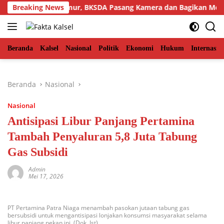
Langsung
kiman Aceh Timur, BKSDA Pasang Kamera dan Bagikan Mercon
Breaking News
ke
konten
Beranda
Kalsel
Nasional
Politik
Ekonomi
Hukum
Internasio
Beranda
Nasional
Nasional
Antisipasi Libur Panjang Pertamina
Tambah Penyaluran 5,8 Juta Tabung
Gas Subsidi
Admin
Mei 17, 2026
PT Pertamina Patra Niaga menambah pasokan jutaan tabung gas
bersubsidi untuk mengantisipasi lonjakan konsumsi masyarakat selama
libur panjang pekan ini. (Dok. Ist)