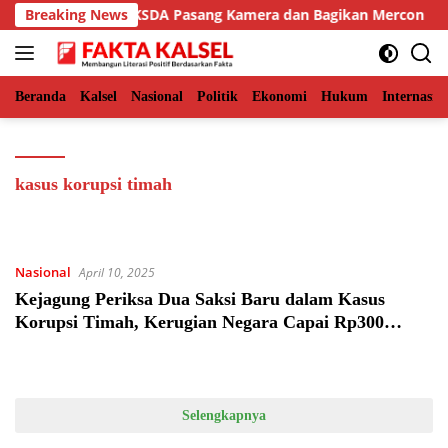
Langsung
n Aceh Timur, BKSDA Pasang Kamera dan Bagikan Mercon
Breaking News
ke
konten
Beranda
Kalsel
Nasional
Politik
Ekonomi
Hukum
Internasio
kasus korupsi timah
Nasional
April 10, 2025
Kejagung Periksa Dua Saksi Baru dalam Kasus
Korupsi Timah, Kerugian Negara Capai Rp300
Triliun
Selengkapnya