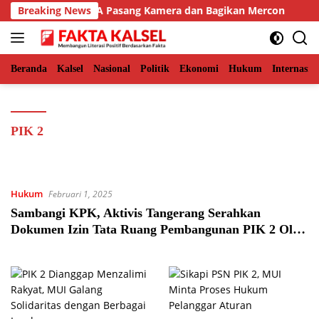
Langsung
Aceh Timur, BKSDA Pasang Kamera dan Bagikan Mercon
Breaking News
ke
konten
Beranda
Kalsel
Nasional
Politik
Ekonomi
Hukum
Internasio
PIK 2
Hukum
Februari 1, 2025
Sambangi KPK, Aktivis Tangerang Serahkan
Dokumen Izin Tata Ruang Pembangunan PIK 2 Oleh
PT IAM yang Diduga Bermasalah