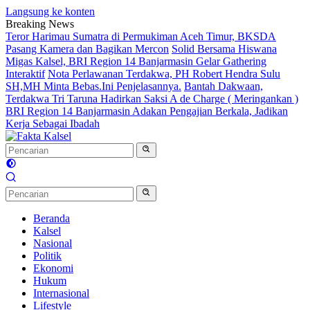
Langsung ke konten
Breaking News
Teror Harimau Sumatra di Permukiman Aceh Timur, BKSDA
Pasang Kamera dan Bagikan Mercon
Solid Bersama Hiswana
Migas Kalsel, BRI Region 14 Banjarmasin Gelar Gathering
Interaktif
Nota Perlawanan Terdakwa, PH Robert Hendra Sulu
SH,MH Minta Bebas.Ini Penjelasannya.
Bantah Dakwaan,
Terdakwa Tri Taruna Hadirkan Saksi A de Charge ( Meringankan )
BRI Region 14 Banjarmasin Adakan Pengajian Berkala, Jadikan
Kerja Sebagai Ibadah
Beranda
Kalsel
Nasional
Politik
Ekonomi
Hukum
Internasional
Lifestyle