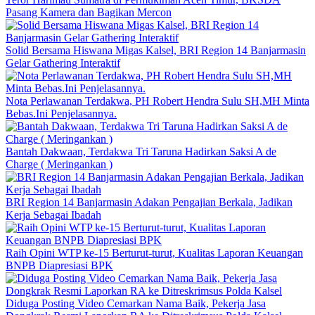
Pasang Kamera dan Bagikan Mercon
Solid Bersama Hiswana Migas Kalsel, BRI Region 14 Banjarmasin
Gelar Gathering Interaktif
Nota Perlawanan Terdakwa, PH Robert Hendra Sulu SH,MH Minta
Bebas.Ini Penjelasannya.
Bantah Dakwaan, Terdakwa Tri Taruna Hadirkan Saksi A de
Charge ( Meringankan )
BRI Region 14 Banjarmasin Adakan Pengajian Berkala, Jadikan
Kerja Sebagai Ibadah
Raih Opini WTP ke-15 Berturut-turut, Kualitas Laporan Keuangan
BNPB Diapresiasi BPK
Diduga Posting Video Cemarkan Nama Baik, Pekerja Jasa