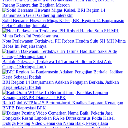
Pasang Kamera dan Bagikan Mercon
Solid Bersama Hiswana Migas Kalsel, BRI Region 14 Banjarmasin
Gelar Gathering Interaktif
Nota Perlawanan Terdakwa, PH Robert Hendra Sulu SH,MH Minta
Bebas.Ini Penjelasannya.
Bantah Dakwaan, Terdakwa Tri Taruna Hadirkan Saksi A de
Charge ( Meringankan )
BRI Region 14 Banjarmasin Adakan Pengajian Berkala, Jadikan
Kerja Sebagai Ibadah
Raih Opini WTP ke-15 Berturut-turut, Kualitas Laporan Keuangan
BNPB Diapresiasi BPK
Diduga Posting Video Cemarkan Nama Baik, Pekerja Jasa