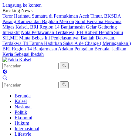
Langsung ke konten
Breaking News
Teror Harimau Sumatra di Permukiman Aceh Timur, BKSDA
Pasang Kamera dan Bagikan Mercon
Solid Bersama Hiswana
Migas Kalsel, BRI Region 14 Banjarmasin Gelar Gathering
Interaktif
Nota Perlawanan Terdakwa, PH Robert Hendra Sulu
SH,MH Minta Bebas.Ini Penjelasannya.
Bantah Dakwaan,
Terdakwa Tri Taruna Hadirkan Saksi A de Charge ( Meringankan )
BRI Region 14 Banjarmasin Adakan Pengajian Berkala, Jadikan
Kerja Sebagai Ibadah
Beranda
Kalsel
Nasional
Politik
Ekonomi
Hukum
Internasional
Lifestyle