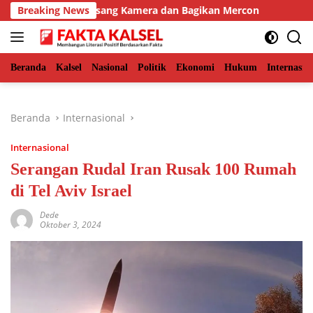
Langsung
r, BKSDA Pasang Kamera dan Bagikan Mercon
Breaking News
Solid Ber
ke
konten
Beranda
Kalsel
Nasional
Politik
Ekonomi
Hukum
Internasio
Beranda
Internasional
Internasional
Serangan Rudal Iran Rusak 100 Rumah
di Tel Aviv Israel
Dede
Oktober 3, 2024