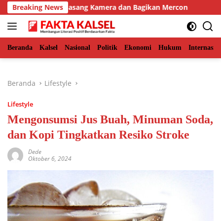
Langsung
r, BKSDA Pasang Kamera dan Bagikan Mercon
Breaking News
Solid Bers
ke
konten
Beranda
Kalsel
Nasional
Politik
Ekonomi
Hukum
Internasio
Beranda
Lifestyle
Lifestyle
Mengonsumsi Jus Buah, Minuman Soda,
dan Kopi Tingkatkan Resiko Stroke
Dede
Oktober 6, 2024