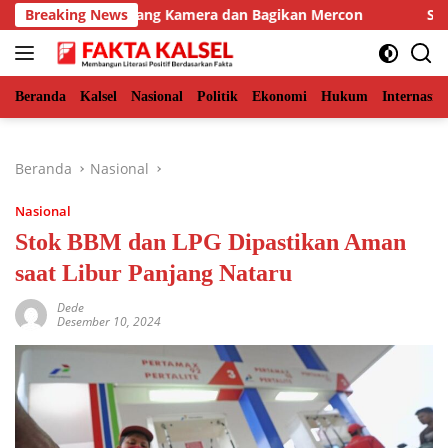
Langsung
 BKSDA Pasang Kamera dan Bagikan Mercon
Breaking News
Solid Bersam
ke
konten
Beranda
Kalsel
Nasional
Politik
Ekonomi
Hukum
Internasio
Beranda
Nasional
Nasional
Stok BBM dan LPG Dipastikan Aman
saat Libur Panjang Nataru
Dede
Desember 10, 2024