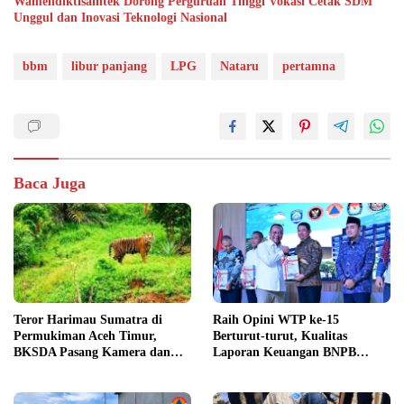
Wamendiktisaintek Dorong Perguruan Tinggi Vokasi Cetak SDM
Unggul dan Inovasi Teknologi Nasional
bbm
libur panjang
LPG
Nataru
pertamna
Baca Juga
Teror Harimau Sumatra di
Raih Opini WTP ke-15
Permukiman Aceh Timur,
Berturut-turut, Kualitas
BKSDA Pasang Kamera dan
Laporan Keuangan BNPB
Bagikan Mercon
Diapresiasi BPK