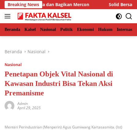
Langsung
sang Kamera dan Bagikan Mercon
Breaking News
Solid Bersama Hiswana
ke
konten
Beranda
Kalsel
Nasional
Politik
Ekonomi
Hukum
Internasio
Beranda
Nasional
Nasional
Penetapan Objek Vital Nasional di
Kawasan Industri Bisa Tekan Aksi
Premanisme
Admin
April 29, 2025
Menteri Perindustrian (Menperin) Agus Gumiwang Kartasasmita. (Ist)