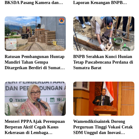
BKSDA Pasang Kamera dan
Laporan Keuangan BNPB
Bagikan Mercon
Diapresiasi BPK
Ratusan Pembangunan Huntap
BNPB Serahkan Kunci Hunian
Mandiri Tahan Gempa
Tetap Pascabencana Perdana di
Ditargetkan Berdiri di Sumatra
Sumatra Barat
Barat
Menteri PPPA Ajak Perempuan
Wamendiktisaintek Dorong
Berperan Aktif Cegah Kasus
Perguruan Tinggi Vokasi Cetak
Kekerasan di Lembaga
SDM Unggul dan Inovasi
Pendidikan
Teknologi Nasional