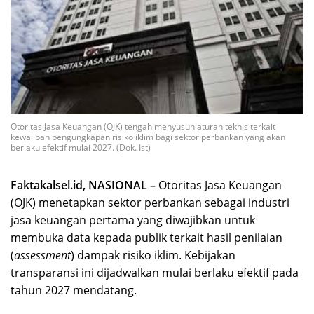
Otoritas Jasa Keuangan (OJK) tengah menyusun aturan teknis terkait
kewajiban pengungkapan risiko iklim bagi sektor perbankan yang akan
berlaku efektif mulai 2027. (Dok. Ist)
Faktakalsel.id, NASIONAL –
Otoritas Jasa Keuangan
(OJK) menetapkan sektor perbankan sebagai industri
jasa keuangan pertama yang diwajibkan untuk
membuka data kepada publik terkait hasil penilaian
(
assessment
) dampak risiko iklim. Kebijakan
transparansi ini dijadwalkan mulai berlaku efektif pada
tahun 2027 mendatang.