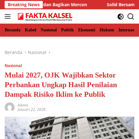
Langsung
ng Kamera dan Bagikan Mercon
Breaking News
Solid Bersama Hiswana M
ke
konten
Beranda
Kalsel
Nasional
Politik
Ekonomi
Hukum
Internasio
Beranda
Nasional
Nasional
Mulai 2027, OJK Wajibkan Sektor
Perbankan Ungkap Hasil Penilaian
Dampak Risiko Iklim ke Publik
Admin
Januari 22, 2026