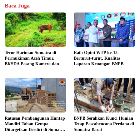
Baca Juga
Teror Harimau Sumatra di
Raih Opini WTP ke-15
Permukiman Aceh Timur,
Berturut-turut, Kualitas
BKSDA Pasang Kamera dan
Laporan Keuangan BNPB
Bagikan Mercon
Diapresiasi BPK
Ratusan Pembangunan Huntap
BNPB Serahkan Kunci Hunian
Mandiri Tahan Gempa
Tetap Pascabencana Perdana di
Ditargetkan Berdiri di Sumatra
Sumatra Barat
Barat