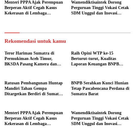
Menteri PPPA Ajak Perempuan
Wamendiktisaintek Dorong
Berperan Aktif Cegah Kasus
Perguruan Tinggi Vokasi Cetak
Kekerasan di Lembaga
SDM Unggul dan Inovasi
Pendidikan
Teknologi Nasional
Rekomendasi untuk kamu
Teror Harimau Sumatra di
Raih Opini WTP ke-15
Permukiman Aceh Timur,
Berturut-turut, Kualitas
BKSDA Pasang Kamera dan
Laporan Keuangan BNPB
Bagikan Mercon
Diapresiasi BPK
Ratusan Pembangunan Huntap
BNPB Serahkan Kunci Hunian
Mandiri Tahan Gempa
Tetap Pascabencana Perdana di
Ditargetkan Berdiri di Sumatra
Sumatra Barat
Barat
Menteri PPPA Ajak Perempuan
Wamendiktisaintek Dorong
Berperan Aktif Cegah Kasus
Perguruan Tinggi Vokasi Cetak
Kekerasan di Lembaga
SDM Unggul dan Inovasi
Pendidikan
Teknologi Nasional