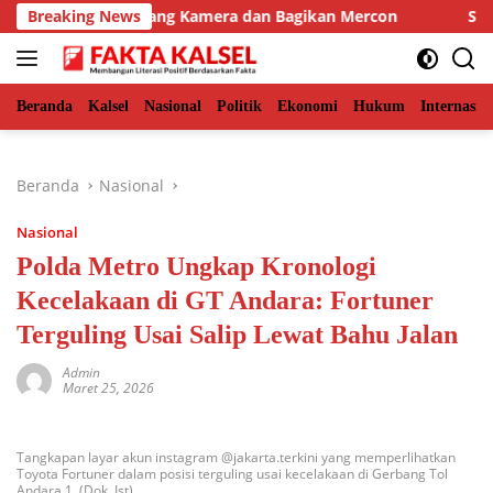
Langsung
ur, BKSDA Pasang Kamera dan Bagikan Mercon
Breaking News
Solid Be
ke
konten
Beranda
Kalsel
Nasional
Politik
Ekonomi
Hukum
Internasio
Beranda
Nasional
Nasional
Polda Metro Ungkap Kronologi
Kecelakaan di GT Andara: Fortuner
Terguling Usai Salip Lewat Bahu Jalan
Admin
Maret 25, 2026
Tangkapan layar akun instagram @jakarta.terkini yang memperlihatkan
Toyota Fortuner dalam posisi terguling usai kecelakaan di Gerbang Tol
Andara 1. (Dok. Ist)