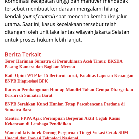
Kombinasi kecepatan tinggi dan manuver mendadak
tersebut membuat kendaraan mengalami hilang
kendali (
out of control
) saat mencoba kembali ke jalur
utama. Saat ini, kasus kecelakaan tersebut telah
ditangani oleh unit laka lantas wilayah Jakarta Selatan
untuk proses hukum lebih lanjut.
Berita Terkait
Teror Harimau Sumatra di Permukiman Aceh Timur, BKSDA
Pasang Kamera dan Bagikan Mercon
Raih Opini WTP ke-15 Berturut-turut, Kualitas Laporan Keuangan
BNPB Diapresiasi BPK
Ratusan Pembangunan Huntap Mandiri Tahan Gempa Ditargetkan
Berdiri di Sumatra Barat
BNPB Serahkan Kunci Hunian Tetap Pascabencana Perdana di
Sumatra Barat
Menteri PPPA Ajak Perempuan Berperan Aktif Cegah Kasus
Kekerasan di Lembaga Pendidikan
Wamendiktisaintek Dorong Perguruan Tinggi Vokasi Cetak SDM
Unggul dan Inovasi Teknologi Nasional