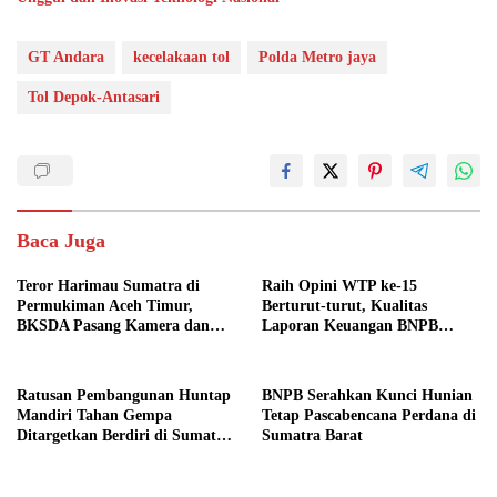
GT Andara
kecelakaan tol
Polda Metro jaya
Tol Depok-Antasari
Baca Juga
Teror Harimau Sumatra di
Raih Opini WTP ke-15
Permukiman Aceh Timur,
Berturut-turut, Kualitas
BKSDA Pasang Kamera dan
Laporan Keuangan BNPB
Bagikan Mercon
Diapresiasi BPK
Ratusan Pembangunan Huntap
BNPB Serahkan Kunci Hunian
Mandiri Tahan Gempa
Tetap Pascabencana Perdana di
Ditargetkan Berdiri di Sumatra
Sumatra Barat
Barat